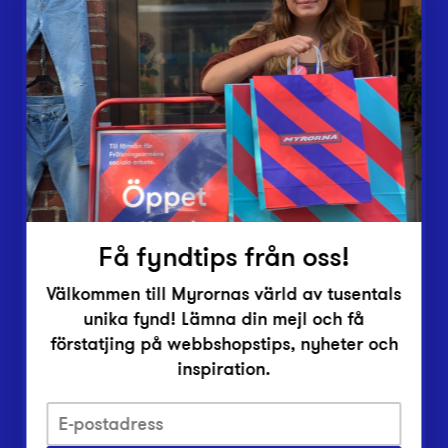
Butiker
Lämna in
Vårt överskott
Inlämningsplatser
Om Myrorna
Lediga jobb
Pressrum
Kontakt
Få fyndtips från oss!
Välkommen till Myrornas värld av tusentals
unika fynd! Lämna din mejl och få
förstatjing på webbshopstips, nyheter och
inspiration.
Integritetsskyddspolicy