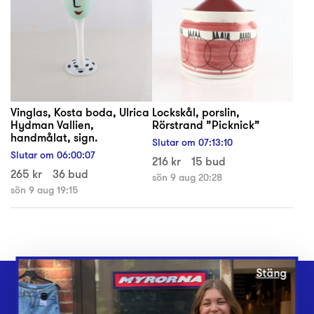
Vinglas, Kosta boda, Ulrica
Lockskål, porslin,
Hydman Vallien,
Rörstrand ”Picknick”
handmålat, sign.
Slutar om
07
:
13
:
10
Slutar om
06
:
00
:
07
216 kr
15 bud
265 kr
36 bud
sön 9 aug 20:28
sön 9 aug 19:15
Stäng
Webbshop