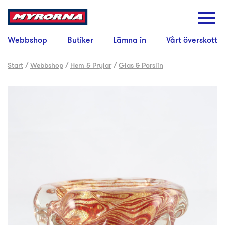
Webbshop
Butiker
Lämna in
Vårt överskott
Start
/
Webbshop
/
Hem & Prylar
/
Glas & Porslin