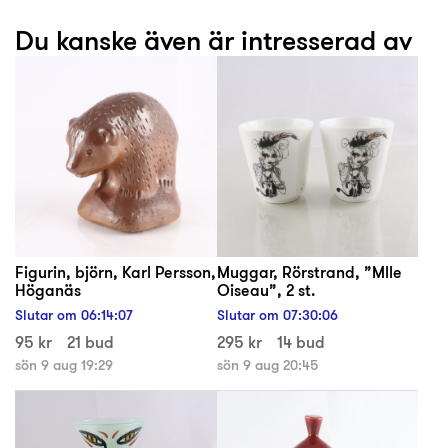
Du kanske även är intresserad av
Figurin, björn, Karl Persson,
Muggar, Rörstrand, ”Mlle
Höganäs
Oiseau”, 2 st.
Slutar om
06
:
14
:
07
Slutar om
07
:
30
:
06
95 kr
21 bud
295 kr
14 bud
sön 9 aug 19:29
sön 9 aug 20:45