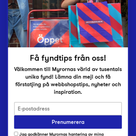
Vårt överskott
Inlämningsplatser
Om Myrorna
Lediga jobb
Pressrum
Kontakt
Få fyndtips från oss!
Välkommen till Myrornas värld av tusentals
unika fynd! Lämna din mejl och få
förstatjing på webbshopstips, nyheter och
inspiration.
Integritetsskyddspolicy
Prenumerera
Har du frågor om onlineköp, leverans eller retur?
Vanliga frågor om vår webbshop
Jag godkänner Myrornas hantering av mina
Har du frågor om vår verksamhet?