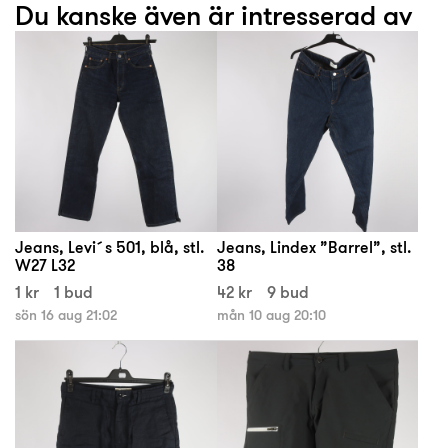
Du kanske även är intresserad av
Jeans, Levi´s 501, blå, stl.
Jeans, Lindex ”Barrel”, stl.
W27 L32
38
1 kr
1 bud
42 kr
9 bud
sön 16 aug 21:02
mån 10 aug 20:10