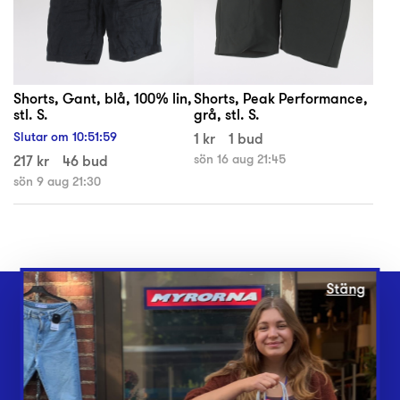
Shorts, Gant, blå, 100% lin,
Shorts, Peak Performance,
stl. S.
grå, stl. S.
Slutar om
10
:
51
:
59
1 kr
1 bud
217 kr
46 bud
sön 16 aug 21:45
sön 9 aug 21:30
Stäng
Webbshop
Butiker
Lämna in