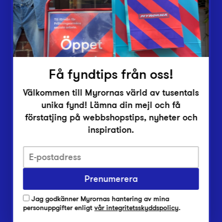
Inlämningsplatser
Om Myrorna
Lediga jobb
Pressrum
Kontakt
Få fyndtips från oss!
Välkommen till Myrornas värld av tusentals
unika fynd! Lämna din mejl och få
förstatjing på webbshopstips, nyheter och
inspiration.
Integritetsskyddspolicy
Prenumerera
Har du frågor om onlineköp, leverans eller retur?
Vanliga frågor om vår webbshop
Jag godkänner Myrornas hantering av mina
Har du frågor om vår verksamhet?
personuppgifter enligt
vår integritetsskyddspolicy
.
Vanliga frågor om Myrorna