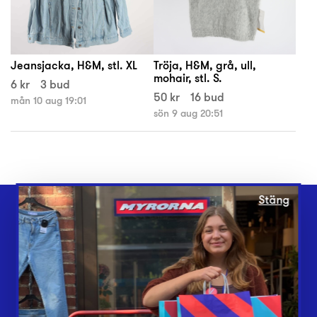
Jeansjacka, H&M, stl. XL
Tröja, H&M, grå, ull,
mohair, stl. S.
6 kr
3 bud
50 kr
16 bud
mån 10 aug 19:01
sön 9 aug 20:51
Stäng
Webbshop
Butiker
Lämna in
Vårt överskott