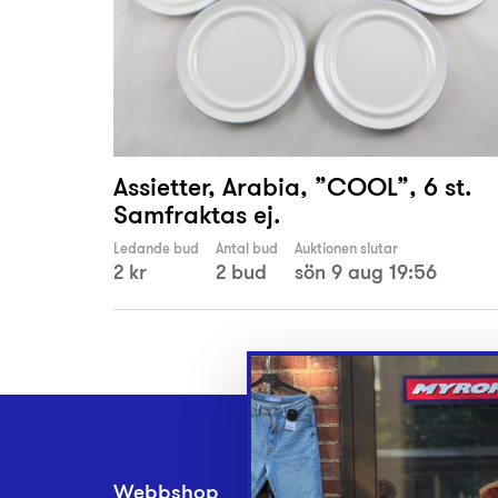
Assietter, Arabia, ”COOL”, 6 st.
Samfraktas ej.
Ledande bud
Antal bud
Auktionen slutar
2 kr
2 bud
sön 9 aug 19:56
Webbshop
Inlämningsplatse