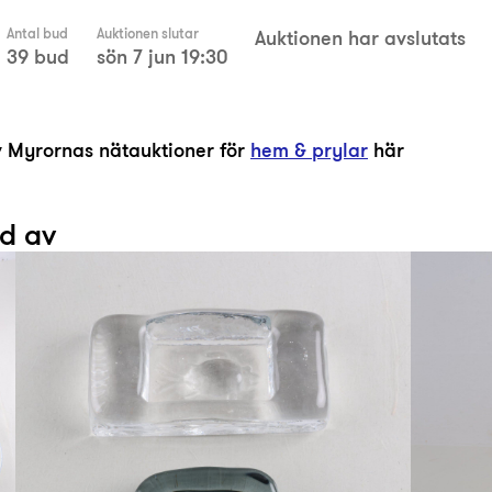
Antal bud
Auktionen slutar
Auktionen har avslutats
39 bud
sön 7 jun 19:30
av Myrornas nätauktioner för
hem & prylar
här
ad av