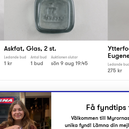
Askfat, Glas, 2 st.
Ytterfo
Eugene
Ledande bud
Antal bud
Auktionen slutar
1 kr
1 bud
sön 9 aug 19:45
Ledande bu
275 kr
Få fyndtips 
Välkommen till Myrornas
unika fynd! Lämna din mejl
r