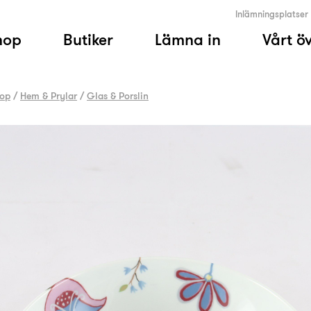
Inlämningsplatser
hop
Butiker
Lämna in
Vårt ö
op
/
Hem & Prylar
/
Glas & Porslin