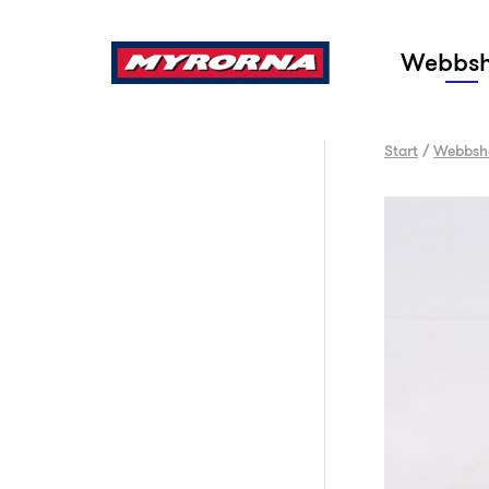
Sök
Webbs
Start
/
Webbsh