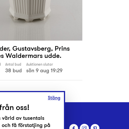
der, Gustavsberg, Prins
s Waldermars udde.
d
Antal bud
Auktionen slutar
38 bud
sön 9 aug 19:29
Stäng
från oss!
 värld av tusentals
 och få förstatjing på