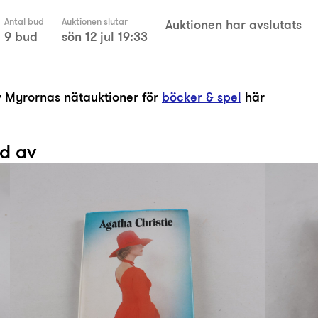
Antal bud
Auktionen slutar
Auktionen har avslutats
9 bud
sön 12 jul 19:33
av Myrornas nätauktioner för
böcker & spel
här
ad av