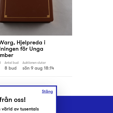
Warg, Hjelpreda i
lningen för Unga
imber
d
Antal bud
Auktionen slutar
8 bud
sön 9 aug 18:14
Stäng
från oss!
 värld av tusentals