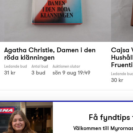
Agatha Christie, Damen i den
Cajsa 
röda klänningen
Hushål
Fruent
Ledande bud
Antal bud
Auktionen slutar
31 kr
3 bud
sön 9 aug 19:49
Ledande bu
30 kr
Få fyndtips 
Välkommen till Myrornas