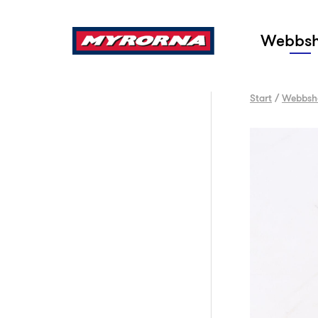
Sök
Webbs
Start
/
Webbsh