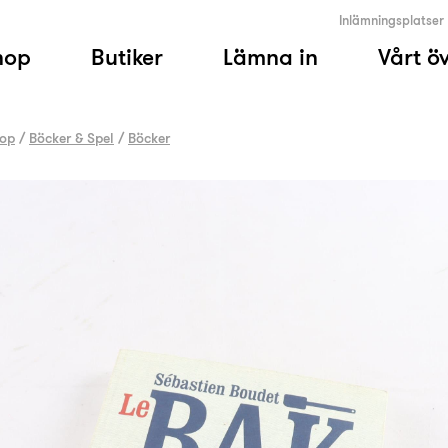
Inlämningsplatser
hop
Butiker
Lämna in
Vårt ö
op
/
Böcker & Spel
/
Böcker