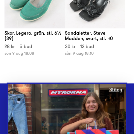
Skor, Legero, grön, stl. 6½
Sandaletter, Steve
(39)
Madden, svart, stl. 40
28 kr
5 bud
30 kr
12 bud
sön 9 aug 18:08
sön 9 aug 18:10
Stäng
Webbshop
Butiker
Lämna in
Vårt överskott