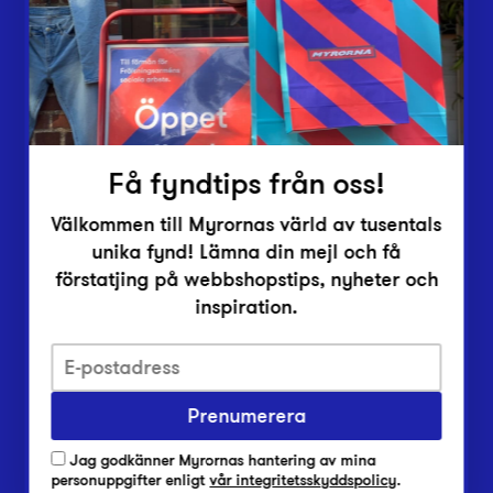
Inlämningsplatser
Om Myrorna
Lediga jobb
Pressrum
Kontakt
Få fyndtips från oss!
Välkommen till Myrornas värld av tusentals
unika fynd! Lämna din mejl och få
förstatjing på webbshopstips, nyheter och
inspiration.
Integritetsskyddspolicy
Prenumerera
Har du frågor om onlineköp, leverans eller retur?
Vanliga frågor om vår webbshop
Jag godkänner Myrornas hantering av mina
Har du frågor om vår verksamhet?
personuppgifter enligt
vår integritetsskyddspolicy
.
Vanliga frågor om Myrorna