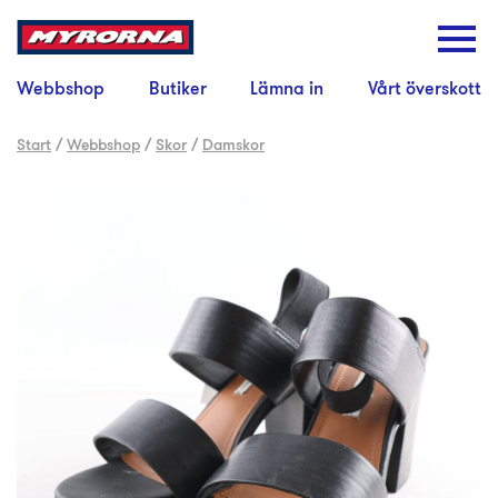
Webbshop
Butiker
Lämna in
Vårt överskott
Start
/
Webbshop
/
Skor
/
Damskor