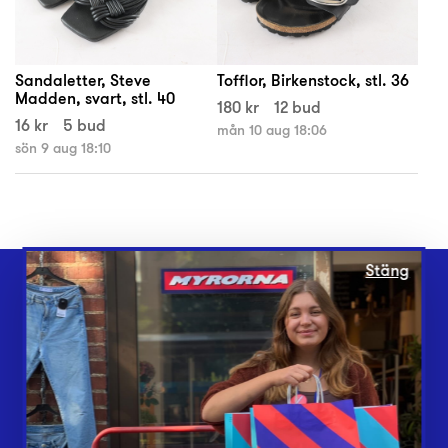
Sandaletter, Steve
Tofflor, Birkenstock, stl. 36
Madden, svart, stl. 40
180 kr
12 bud
16 kr
5 bud
mån 10 aug 18:06
sön 9 aug 18:10
Stäng
Webbshop
Butiker
Lämna in
Vårt överskott