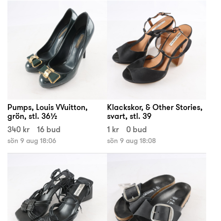
Pumps, Louis VVuitton,
Klackskor, & Other Stories,
grön, stl. 36½
svart, stl. 39
340 kr
16 bud
1 kr
0 bud
sön 9 aug 18:06
sön 9 aug 18:08