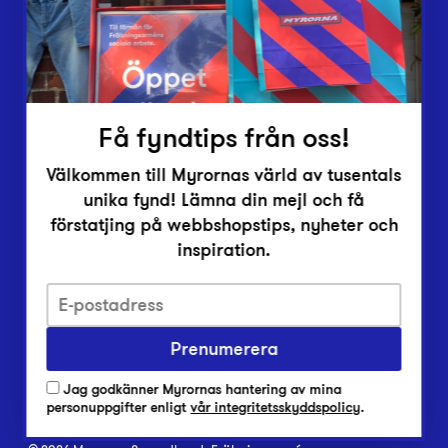
Inlämningsplatser
Om Myrorna
Lediga jobb
Pressrum
Kontakt
Få fyndtips från oss!
Välkommen till Myrornas värld av tusentals
unika fynd! Lämna din mejl och få
förstatjing på webbshopstips, nyheter och
inspiration.
Integritetsskyddspolicy
Prenumerera
Har du frågor om onlineköp, leverans eller retur?
Vanliga frågor om vår webbshop
Jag godkänner Myrornas hantering av mina
Har du frågor om vår verksamhet?
personuppgifter enligt
vår integritetsskyddspolicy
.
Vanliga frågor om Myrorna