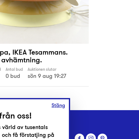
pa, IKEA Tesammans.
 avhämtning.
d
Antal bud
Auktionen slutar
0 bud
sön 9 aug 19:27
Stäng
från oss!
 värld av tusentals
 och få förstatjing på