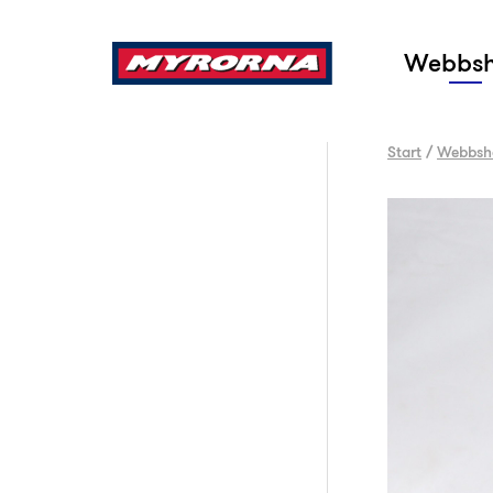
Sök
Webbs
Start
/
Webbsh