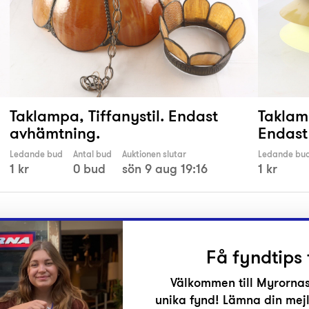
Taklampa, Tiffanystil. Endast
Taklam
avhämtning.
Endast
Ledande bud
Antal bud
Auktionen slutar
Ledande bu
1 kr
0 bud
sön 9 aug 19:16
1 kr
Få fyndtips 
Välkommen till Myrornas
unika fynd! Lämna din mejl
r