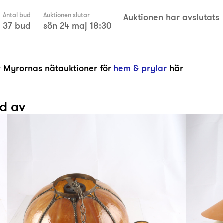
Antal bud
Auktionen slutar
Auktionen har avslutats
37 bud
sön 24 maj 18:30
av Myrornas nätauktioner för
hem & prylar
här
ad av