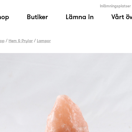
Inlämningsplatser
hop
Butiker
Lämna in
Vårt ö
op
/
Hem & Prylar
/
Lampor