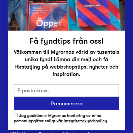
Inlämningsplatser
Om Myrorna
Lediga jobb
Pressrum
Kontakt
Få fyndtips från oss!
Välkommen till Myrornas värld av tusentals
unika fynd! Lämna din mejl och få
förstatjing på webbshopstips, nyheter och
inspiration.
Integritetsskyddspolicy
Prenumerera
Har du frågor om onlineköp, leverans eller retur?
Vanliga frågor om vår webbshop
Jag godkänner Myrornas hantering av mina
Har du frågor om vår verksamhet?
personuppgifter enligt
vår integritetsskyddspolicy
.
Vanliga frågor om Myrorna