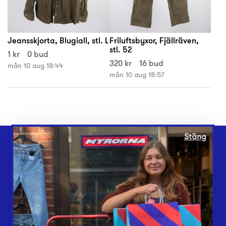
Jeansskjorta, Blugiall, stl. L
Friluftsbyxor, Fjällräven,
stl. 52
1 kr
0 bud
320 kr
16 bud
mån 10 aug 18:44
mån 10 aug 18:57
Stäng
Webbshop
Butiker
Lämna in
Vårt överskott