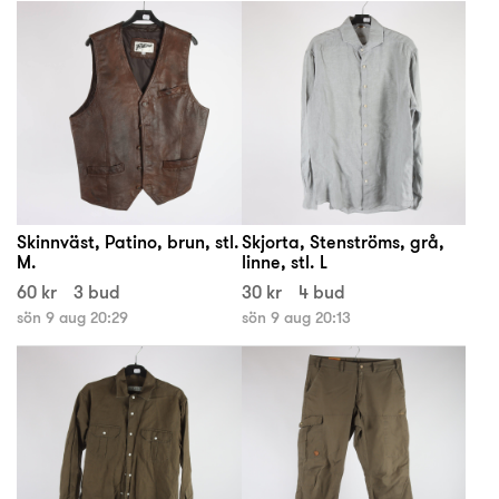
Skinnväst, Patino, brun, stl.
Skjorta, Stenströms, grå,
M.
linne, stl. L
60 kr
3 bud
30 kr
4 bud
sön 9 aug 20:29
sön 9 aug 20:13