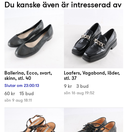
Du kanske även är intresserad av
Ballerina, Ecco, svart,
Loafers, Vagabond, läder,
skinn, stl. 40
stl. 37
Slutar om
23
:
00
:
13
9 kr
3 bud
60 kr
15 bud
sön 16 aug 19:52
sön 9 aug 18:11