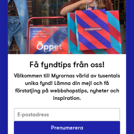
Lämna in
Vårt överskott
Inlämningsplatser
Om Myrorna
Lediga jobb
Pressrum
Kontakt
Få fyndtips från oss!
Välkommen till Myrornas värld av tusentals
unika fynd! Lämna din mejl och få
förstatjing på webbshopstips, nyheter och
inspiration.
Integritetsskyddspolicy
Prenumerera
Har du frågor om onlineköp, leverans eller retur?
Vanliga frågor om vår webbshop