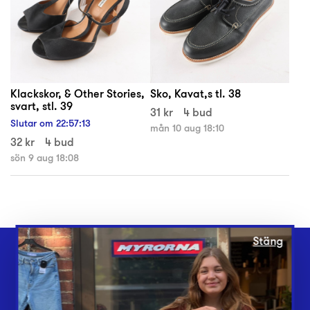
Klackskor, & Other Stories,
Sko, Kavat,s tl. 38
svart, stl. 39
31 kr
4 bud
Slutar om
22
:
57
:
13
mån 10 aug 18:10
32 kr
4 bud
sön 9 aug 18:08
Stäng
Webbshop
Butiker