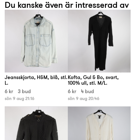
Du kanske även är intresserad av
Jeansskjorta, H&M, blå, stl.
Kofta, Gul & Bo, svart,
L.
100% ull, stl. M/L.
6 kr
3 bud
6 kr
4 bud
sön 9 aug 21:16
sön 9 aug 20:46