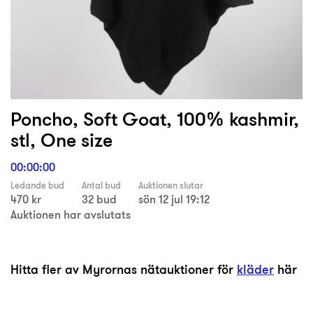
Poncho, Soft Goat, 100% kashmir,
stl, One size
00:00:00
Ledande bud
Antal bud
Auktionen slutar
470 kr
32 bud
sön 12 jul 19:12
Auktionen har avslutats
Hitta fler av Myrornas nätauktioner för
kläder
här