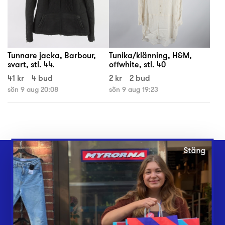
Tunnare jacka, Barbour,
Tunika/klänning, H&M,
svart, stl. 44.
offwhite, stl. 40
41 kr
4 bud
2 kr
2 bud
sön 9 aug 20:08
sön 9 aug 19:23
Stäng
Webbshop
Butiker
Lämna in
Vårt överskott