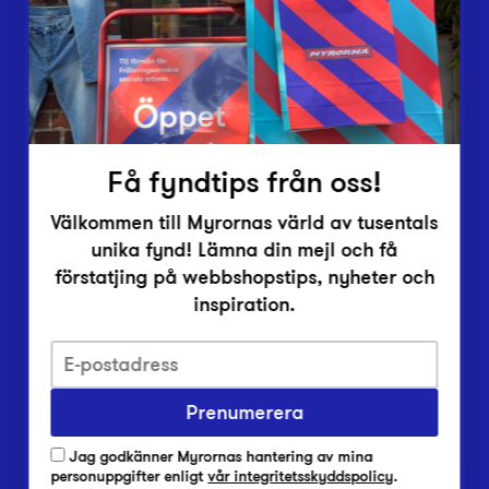
Inlämningsplatser
Om Myrorna
Lediga jobb
Pressrum
Kontakt
Få fyndtips från oss!
Välkommen till Myrornas värld av tusentals
unika fynd! Lämna din mejl och få
förstatjing på webbshopstips, nyheter och
inspiration.
Integritetsskyddspolicy
Prenumerera
Har du frågor om onlineköp, leverans eller retur?
Vanliga frågor om vår webbshop
Jag godkänner Myrornas hantering av mina
Har du frågor om vår verksamhet?
personuppgifter enligt
vår integritetsskyddspolicy
.
Vanliga frågor om Myrorna