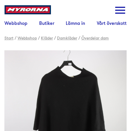
Webbshop
Butiker
Lämna in
Vårt överskott
Start
/
Webbshop
/
Kläder
/
Damkläder
/
Överdelar dam