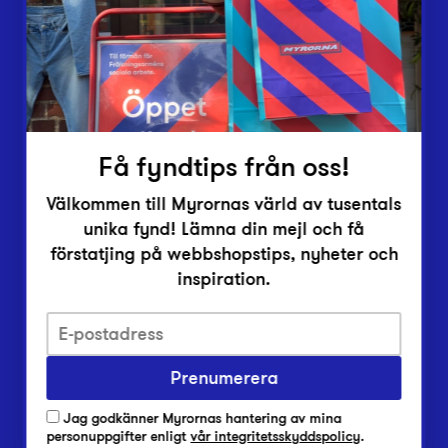
Inlämningsplatser
Om Myrorna
Lediga jobb
Pressrum
Kontakt
Få fyndtips från oss!
Välkommen till Myrornas värld av tusentals
unika fynd! Lämna din mejl och få
förstatjing på webbshopstips, nyheter och
inspiration.
Integritetsskyddspolicy
Prenumerera
Har du frågor om onlineköp, leverans eller retur?
Vanliga frågor om vår webbshop
Jag godkänner Myrornas hantering av mina
Har du frågor om vår verksamhet?
personuppgifter enligt
vår integritetsskyddspolicy
.
Vanliga frågor om Myrorna