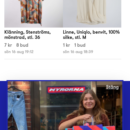
Klänning, Stenströms,
Linne, Uniqlo, benvit, 100%
mönstrad, stl. 36
silke, stl. M
7 kr
8 bud
1 kr
1 bud
sön 16 aug 19:12
sön 16 aug 18:39
Stäng
Webbshop
Butiker
Lämna in
Vårt överskott