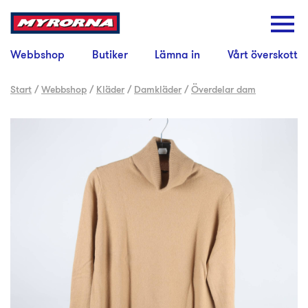
Webbshop
Butiker
Lämna in
Vårt överskott
Start
/
Webbshop
/
Kläder
/
Damkläder
/
Överdelar dam