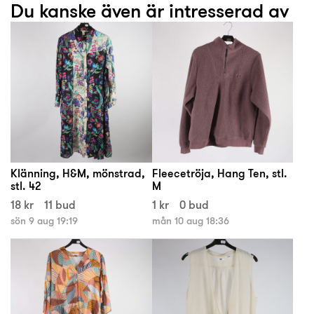
Du kanske även är intresserad av
Klänning, H&M, mönstrad,
Fleecetröja, Hang Ten, stl.
stl. 42
M
18 kr
11 bud
1 kr
0 bud
sön 9 aug 19:19
mån 10 aug 18:36