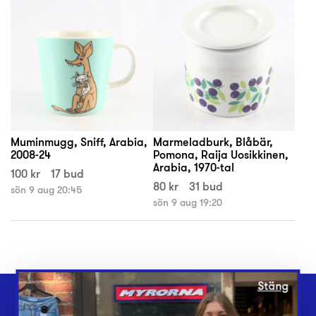
Muminmugg, Sniff, Arabia,
Marmeladburk, Blåbär,
2008-24
Pomona, Raija Uosikkinen,
Arabia, 1970-tal
100 kr
17 bud
80 kr
31 bud
sön 9 aug 20:45
sön 9 aug 19:20
Stäng
Webbshop