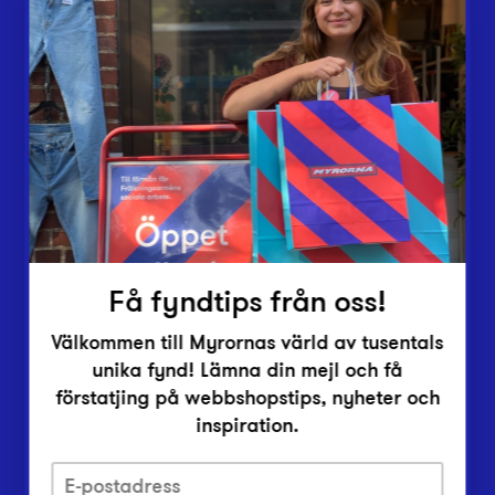
Butiker
Lämna in
Vårt överskott
Inlämningsplatser
Om Myrorna
Lediga jobb
Pressrum
Kontakt
Få fyndtips från oss!
Välkommen till Myrornas värld av tusentals
unika fynd! Lämna din mejl och få
förstatjing på webbshopstips, nyheter och
inspiration.
Integritetsskyddspolicy