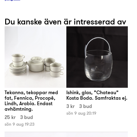
Du kanske även är intresserad av
Tekanna, tekoppar med
Ishink, glas, ”Chateau”
fat, Fennica, Procopé,
Kosta Boda. Samfraktas ej.
Lindh, Arabia. Endast
3 kr
3 bud
avhämtning.
sön 9 aug 20:19
25 kr
3 bud
sön 9 aug 19:23