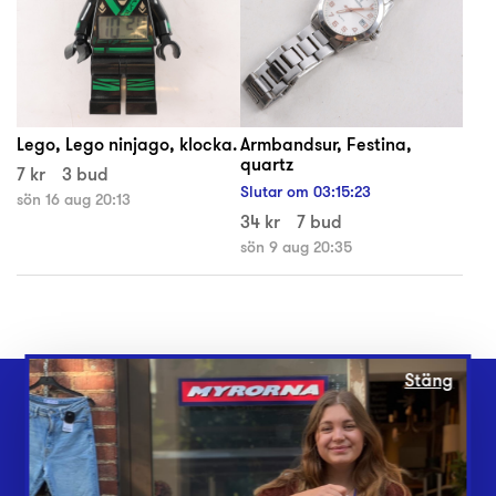
Lego, Lego ninjago, klocka.
Armbandsur, Festina,
quartz
7 kr
3 bud
Slutar om
03
:
15
:
23
sön 16 aug 20:13
34 kr
7 bud
sön 9 aug 20:35
Stäng
Webbshop
Butiker