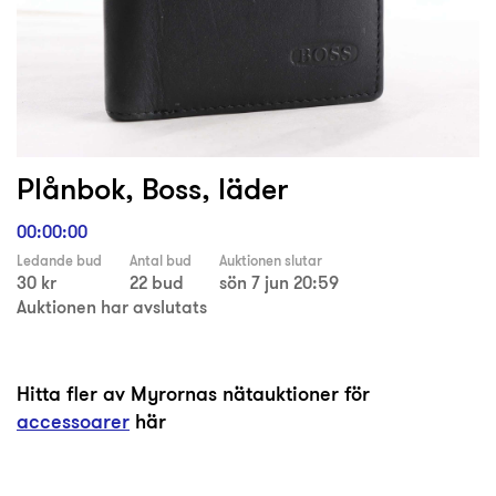
Plånbok, Boss, läder
00:00:00
Ledande bud
Antal bud
Auktionen slutar
30 kr
22 bud
sön 7 jun 20:59
Auktionen har avslutats
Hitta fler av Myrornas nätauktioner för
accessoarer
här