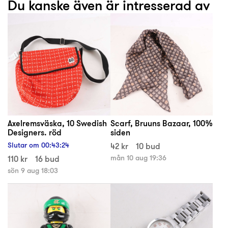
Du kanske även är intresserad av
Axelremsväska, 10 Swedish
Scarf, Bruuns Bazaar, 100%
Designers. röd
siden
Slutar om
00
:
43
:
24
42 kr
10 bud
110 kr
16 bud
mån 10 aug 19:36
sön 9 aug 18:03