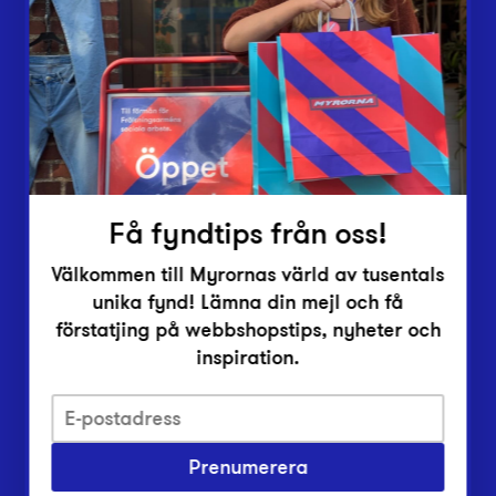
Lämna in
Vårt överskott
Inlämningsplatser
Om Myrorna
Lediga jobb
Pressrum
Kontakt
Få fyndtips från oss!
Välkommen till Myrornas värld av tusentals
unika fynd! Lämna din mejl och få
förstatjing på webbshopstips, nyheter och
inspiration.
Integritetsskyddspolicy
Prenumerera
Har du frågor om onlineköp, leverans eller retur?
Vanliga frågor om vår webbshop