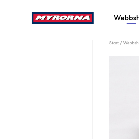
Sök
Webbs
Start
/
Webbsh