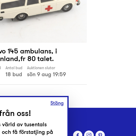
lvo 145 ambulans, i
inland,fr 80 talet.
d
Antal bud
Auktionen slutar
18 bud
sön 9 aug 19:59
Stäng
från oss!
 värld av tusentals
 och få förstatjing på