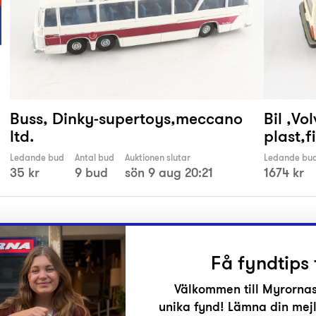
Buss, Dinky-supertoys,meccano
Bil ,Vo
ltd.
plast,f
Ledande bud
Antal bud
Auktionen slutar
Ledande bu
35 kr
9 bud
sön 9 aug 20:21
1674 kr
Få fyndtips 
Välkommen till Myrornas
unika fynd! Lämna din mejl
r