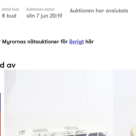
Antal bud
Auktionen slutar
Auktionen har avslutats
8 bud
sön 7 jun 20:19
av Myrornas nätauktioner för
övrigt
här
ad av