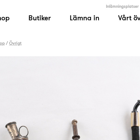
Inlämningsplatser
hop
Butiker
Lämna in
Vårt ö
op
/
Övrigt