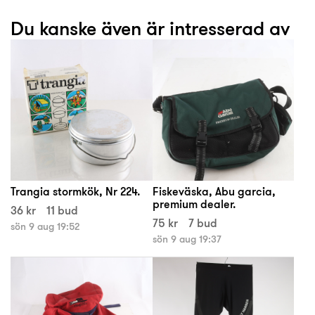
Du kanske även är intresserad av
Trangia stormkök, Nr 224.
Fiskeväska, Abu garcia,
premium dealer.
36 kr
11 bud
75 kr
7 bud
sön 9 aug 19:52
sön 9 aug 19:37