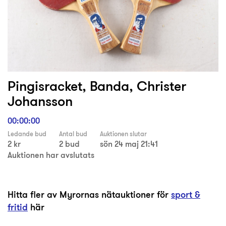
Pingisracket, Banda, Christer
Johansson
00:00:00
Ledande bud
Antal bud
Auktionen slutar
2 kr
2 bud
sön 24 maj 21:41
Auktionen har avslutats
Hitta fler av Myrornas nätauktioner för
sport &
fritid
här