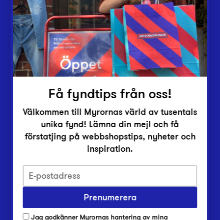
Vårt överskott
Inlämningsplatser
Om Myrorna
Lediga jobb
Pressrum
Kontakt
Få fyndtips från oss!
Välkommen till Myrornas värld av tusentals
unika fynd! Lämna din mejl och få
förstatjing på webbshopstips, nyheter och
inspiration.
Integritetsskyddspolicy
Prenumerera
Har du frågor om onlineköp, leverans eller retur?
Vanliga frågor om vår webbshop
Jag godkänner Myrornas hantering av mina
Har du frågor om vår verksamhet?