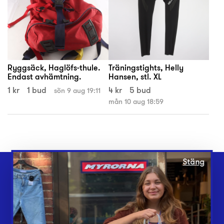
Ryggsäck, Haglöfs-thule.
Träningstights, Helly
Endast avhämtning.
Hansen, stl. XL
1 kr
1 bud
4 kr
5 bud
sön 9 aug 19:11
mån 10 aug 18:59
Stäng
Webbshop
Butiker
Lämna in