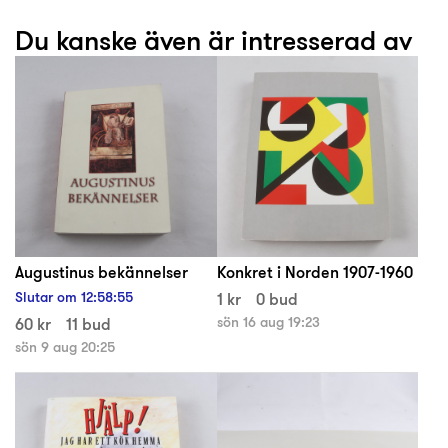
Du kanske även är intresserad av
Augustinus bekännelser
Konkret i Norden 1907-1960
Slutar om
12
:
58
:
55
1 kr
0 bud
60 kr
11 bud
sön 16 aug 19:23
sön 9 aug 20:25