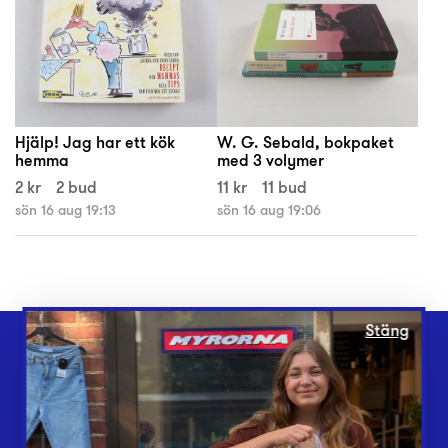
Hjälp! Jag har ett kök
W. G. Sebald, bokpaket
hemma
med 3 volymer
2 kr
2 bud
11 kr
11 bud
sön 16 aug 19:13
sön 16 aug 19:06
Stäng
Webbshop
Butiker
Lämna in