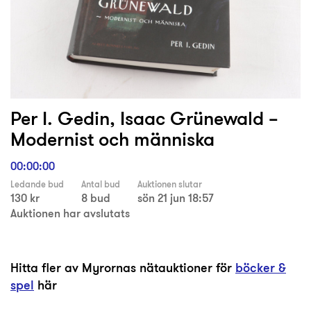
Per I. Gedin, Isaac Grünewald –
Modernist och människa
00:00:00
Ledande bud
Antal bud
Auktionen slutar
130 kr
8 bud
sön 21 jun 18:57
Auktionen har avslutats
Hitta fler av Myrornas nätauktioner för
böcker &
spel
här