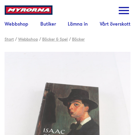
Webbshop
Butiker
Lämna in
Vårt överskott
Start
/
Webbshop
/
Böcker & Spel
/
Böcker