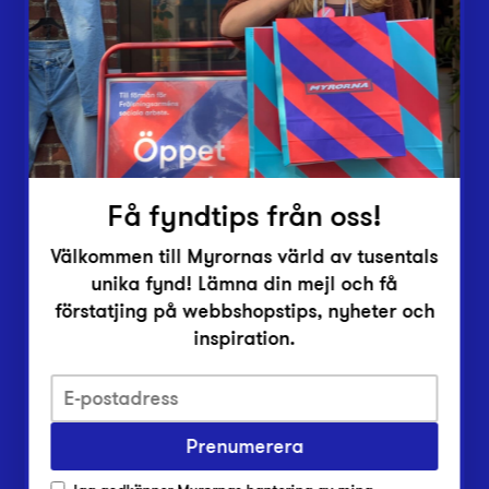
Vårt överskott
Inlämningsplatser
Om Myrorna
Lediga jobb
Pressrum
Kontakt
Få fyndtips från oss!
Välkommen till Myrornas värld av tusentals
unika fynd! Lämna din mejl och få
förstatjing på webbshopstips, nyheter och
inspiration.
Integritetsskyddspolicy
Prenumerera
Har du frågor om onlineköp, leverans eller retur?
Vanliga frågor om vår webbshop