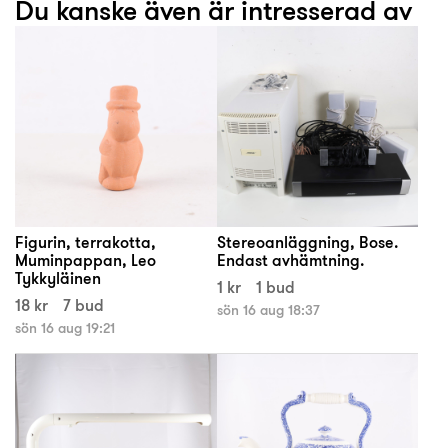
Du kanske även är intresserad av
Figurin, terrakotta,
Stereoanläggning, Bose.
Muminpappan, Leo
Endast avhämtning.
Tykkyläinen
1 kr
1 bud
18 kr
7 bud
sön 16 aug 18:37
sön 16 aug 19:21