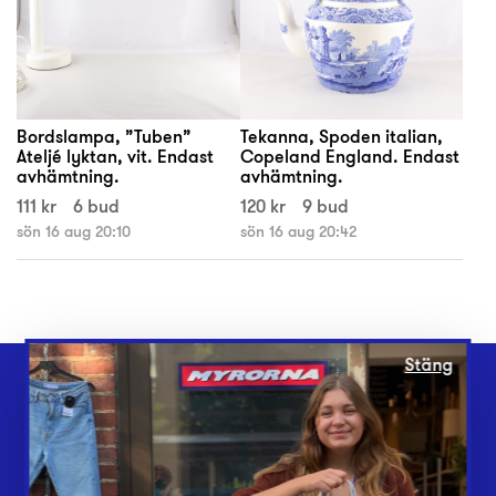
Bordslampa, ”Tuben”
Tekanna, Spoden italian,
Ateljé lyktan, vit. Endast
Copeland England. Endast
avhämtning.
avhämtning.
111 kr
6 bud
120 kr
9 bud
sön 16 aug 20:10
sön 16 aug 20:42
Stäng
Webbshop
Butiker
Lämna in