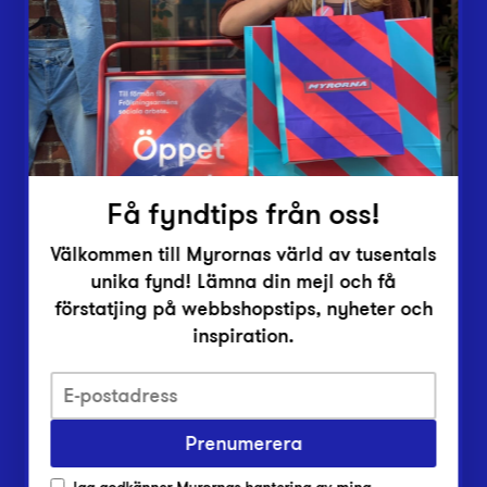
Vårt överskott
Inlämningsplatser
Om Myrorna
Lediga jobb
Pressrum
Kontakt
Få fyndtips från oss!
Välkommen till Myrornas värld av tusentals
unika fynd! Lämna din mejl och få
förstatjing på webbshopstips, nyheter och
inspiration.
Integritetsskyddspolicy
Prenumerera
Har du frågor om onlineköp, leverans eller retur?
Vanliga frågor om vår webbshop