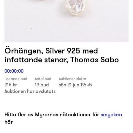
Örhängen, Silver 925 med
infattande stenar, Thomas Sabo
00:00:00
Ledande bud
Antal bud
Auktionen slutar
215 kr
19 bud
sön 21 jun 19:45
Auktionen har avslutats
Hitta fler av Myrornas nätauktioner för
smycken
här