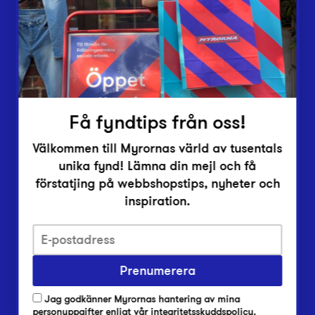
Vårt överskott
Inlämningsplatser
Om Myrorna
Lediga jobb
Pressrum
Kontakt
Få fyndtips från oss!
Välkommen till Myrornas värld av tusentals
unika fynd! Lämna din mejl och få
förstatjing på webbshopstips, nyheter och
inspiration.
Integritetsskyddspolicy
Prenumerera
Har du frågor om onlineköp, leverans eller retur?
Vanliga frågor om vår webbshop
Jag godkänner Myrornas hantering av mina
Har du frågor om vår verksamhet?
personuppgifter enligt
vår integritetsskyddspolicy
.
Vanliga frågor om Myrorna