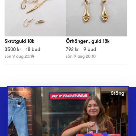
Skrotguld 18k
Örhängen, guld 18k
3500 kr
18 bud
792 kr
9 bud
sön 9 aug 20:14
sön 9 aug 20:10
Stäng
Webbshop
Butiker
Lämna in