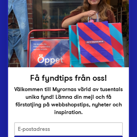
Butiker
Lämna in
Vårt överskott
Inlämningsplatser
Om Myrorna
Lediga jobb
Pressrum
Kontakt
Få fyndtips från oss!
Välkommen till Myrornas värld av tusentals
unika fynd! Lämna din mejl och få
förstatjing på webbshopstips, nyheter och
inspiration.
Integritetsskyddspolicy