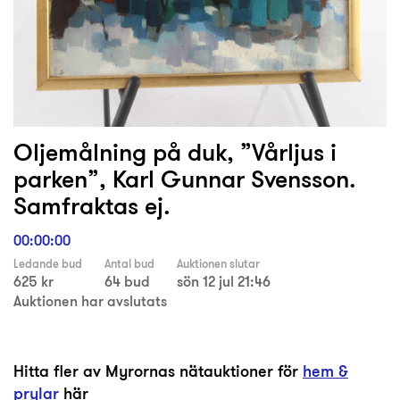
Oljemålning på duk, ”Vårljus i
parken”, Karl Gunnar Svensson.
Samfraktas ej.
00:00:00
Ledande bud
Antal bud
Auktionen slutar
625 kr
64 bud
sön 12 jul 21:46
Auktionen har avslutats
Hitta fler av Myrornas nätauktioner för
hem &
prylar
här