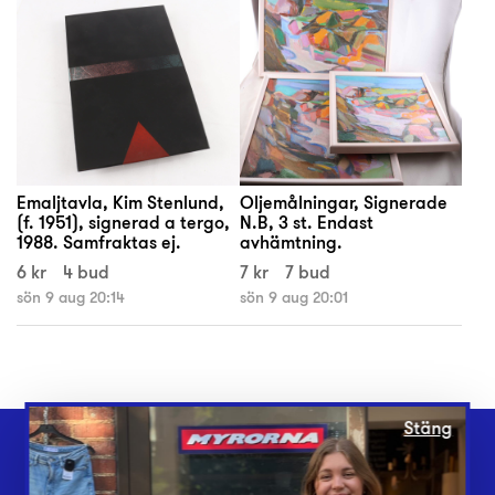
Emaljtavla, Kim Stenlund,
Oljemålningar, Signerade
(f. 1951), signerad a tergo,
N.B, 3 st. Endast
1988. Samfraktas ej.
avhämtning.
6 kr
4 bud
7 kr
7 bud
sön 9 aug 20:14
sön 9 aug 20:01
Stäng
Webbshop