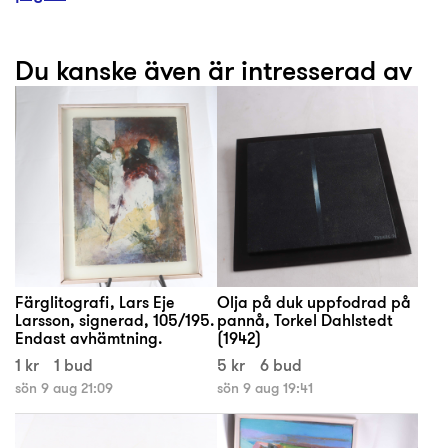
Du kanske även är intresserad av
Färglitografi, Lars Eje
Olja på duk uppfodrad på
Larsson, signerad, 105/195.
pannå, Torkel Dahlstedt
Endast avhämtning.
(1942)
1 kr
1 bud
5 kr
6 bud
sön 9 aug 21:09
sön 9 aug 19:41