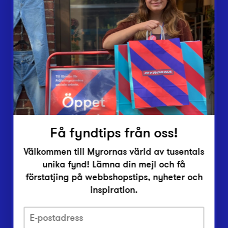
Butiker
Lämna in
Vårt överskott
Inlämningsplatser
Om Myrorna
Lediga jobb
Pressrum
Kontakt
Få fyndtips från oss!
Välkommen till Myrornas värld av tusentals
unika fynd! Lämna din mejl och få
förstatjing på webbshopstips, nyheter och
inspiration.
Integritetsskyddspolicy