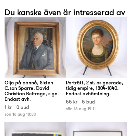
Du kanske även är intresserad av
Olja på pannå, Sixten
Porträtt, 2 st. osignerade,
C.son Sparre, David
tidig empire, 1804-1840.
Christian Belfrage, sign.
Endast avhämtning.
Endast avh.
55 kr
5 bud
1 kr
0 bud
sön 16 aug 19:11
sön 16 aug 18:30