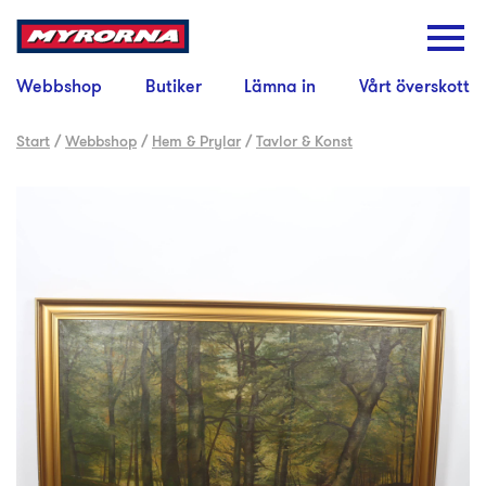
Webbshop
Butiker
Lämna in
Vårt överskott
Start
/
Webbshop
/
Hem & Prylar
/
Tavlor & Konst