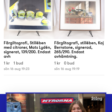
Färglitografi, Stillében
Färglitografi, stillében, Kaj
med citroner, Mats Lydén,
Bernstone, signerad,
signerat, 139/200. Endast
265/290. Endast
avh
avhämtning.
1 kr
1 bud
1 kr
0 bud
sön 16 aug 19:23
sön 16 aug 19:19
Stäng
Webbshop