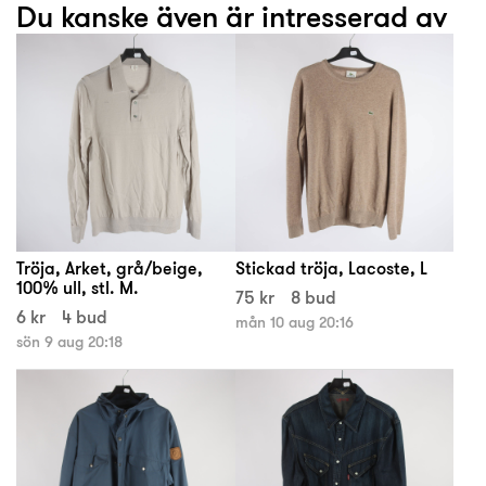
Du kanske även är intresserad av
Tröja, Arket, grå/beige,
Stickad tröja, Lacoste, L
100% ull, stl. M.
75 kr
8 bud
6 kr
4 bud
mån 10 aug 20:16
sön 9 aug 20:18