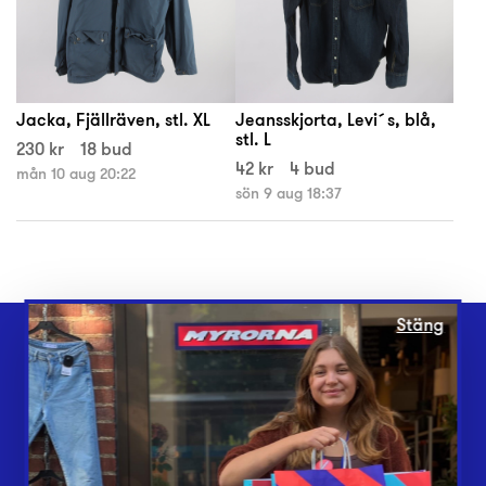
Jacka, Fjällräven, stl. XL
Jeansskjorta, Levi´s, blå,
stl. L
230 kr
18 bud
42 kr
4 bud
mån 10 aug 20:22
sön 9 aug 18:37
Stäng
Webbshop
Butiker
Lämna in
Vårt överskott