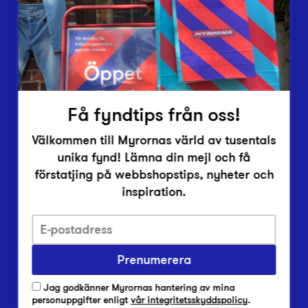
Inlämningsplatser
Om Myrorna
Lediga jobb
Pressrum
Kontakt
Få fyndtips från oss!
Välkommen till Myrornas värld av tusentals
unika fynd! Lämna din mejl och få
förstatjing på webbshopstips, nyheter och
inspiration.
Integritetsskyddspolicy
Prenumerera
Har du frågor om onlineköp, leverans eller retur?
Vanliga frågor om vår webbshop
Jag godkänner Myrornas hantering av mina
Har du frågor om vår verksamhet?
personuppgifter enligt
vår integritetsskyddspolicy
.
Vanliga frågor om Myrorna