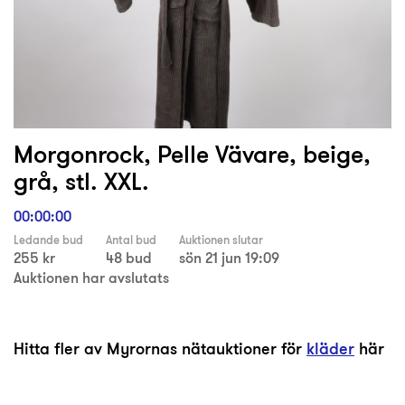
Morgonrock, Pelle Vävare, beige,
grå, stl. XXL.
00:00:00
Ledande bud
Antal bud
Auktionen slutar
255 kr
48 bud
sön 21 jun 19:09
Auktionen har avslutats
Hitta fler av Myrornas nätauktioner för
kläder
här