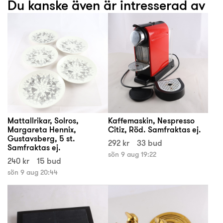
Du kanske även är intresserad av
Mattallrikar, Solros,
Kaffemaskin, Nespresso
Margareta Hennix,
Citiz, Röd. Samfraktas ej.
Gustavsberg, 5 st.
292 kr
33 bud
Samfraktas ej.
sön 9 aug 19:22
240 kr
15 bud
sön 9 aug 20:44