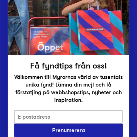
Lämna in
Vårt överskott
Inlämningsplatser
Om Myrorna
Lediga jobb
Pressrum
Kontakt
Få fyndtips från oss!
Välkommen till Myrornas värld av tusentals
unika fynd! Lämna din mejl och få
förstatjing på webbshopstips, nyheter och
inspiration.
Integritetsskyddspolicy
Prenumerera
Har du frågor om onlineköp, leverans eller retur?
Vanliga frågor om vår webbshop