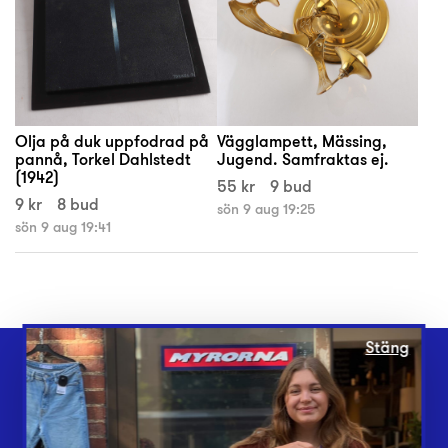
Olja på duk uppfodrad på
Vägglampett, Mässing,
pannå, Torkel Dahlstedt
Jugend. Samfraktas ej.
(1942)
55 kr
9 bud
9 kr
8 bud
sön 9 aug 19:25
sön 9 aug 19:41
Stäng
Webbshop
Butiker