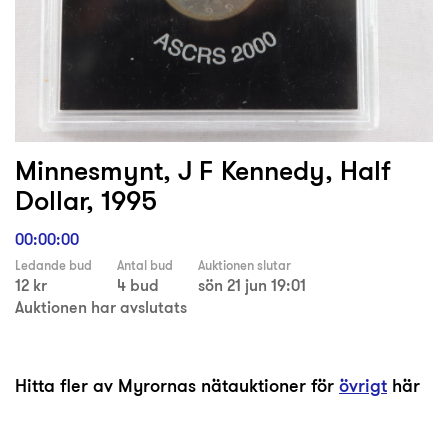
Minnesmynt, J F Kennedy, Half
Dollar, 1995
00:00:00
Ledande bud
Antal bud
Auktionen slutar
12 kr
4 bud
sön 21 jun 19:01
Auktionen har avslutats
Hitta fler av Myrornas nätauktioner för
övrigt
här