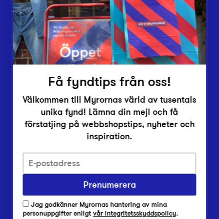
Inlämningsplatser
Om Myrorna
Lediga jobb
Pressrum
Kontakt
Få fyndtips från oss!
Välkommen till Myrornas värld av tusentals
unika fynd! Lämna din mejl och få
förstatjing på webbshopstips, nyheter och
inspiration.
Integritetsskyddspolicy
Prenumerera
Har du frågor om onlineköp, leverans eller retur?
Vanliga frågor om vår webbshop
Jag godkänner Myrornas hantering av mina
Har du frågor om vår verksamhet?
personuppgifter enligt
vår integritetsskyddspolicy
.
Vanliga frågor om Myrorna