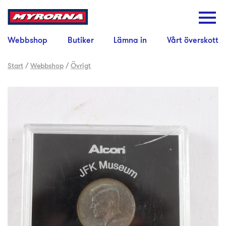
Webbshop
Butiker
Lämna in
Vårt överskott
Start
/
Webbshop
/
Övrigt