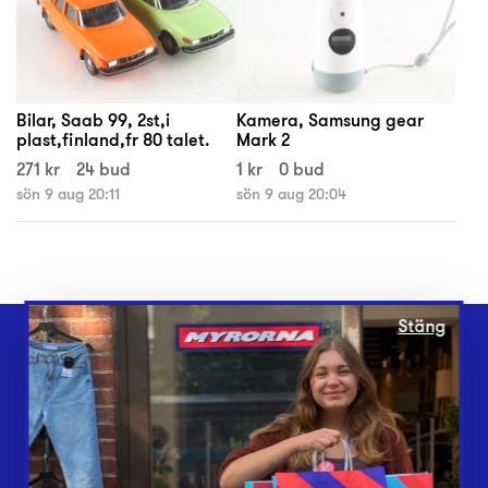
Bilar, Saab 99, 2st,i
Kamera, Samsung gear
plast,finland,fr 80 talet.
Mark 2
271 kr
24 bud
1 kr
0 bud
sön 9 aug 20:11
sön 9 aug 20:04
Stäng
Webbshop
Butiker
Lämna in
Vårt överskott