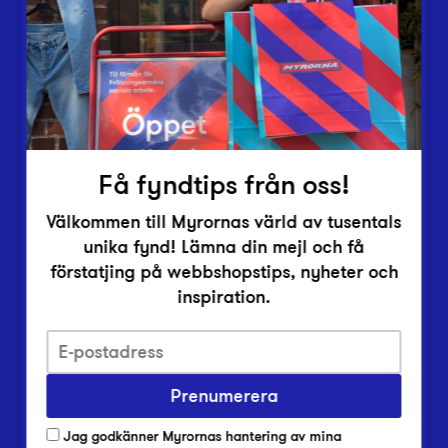
Vårt överskott
Inlämningsplatser
Om Myrorna
Lediga jobb
Pressrum
Kontakt
Få fyndtips från oss!
Välkommen till Myrornas värld av tusentals
unika fynd! Lämna din mejl och få
förstatjing på webbshopstips, nyheter och
inspiration.
Integritetsskyddspolicy
Prenumerera
Har du frågor om onlineköp, leverans eller retur?
Vanliga frågor om vår webbshop
Jag godkänner Myrornas hantering av mina
Har du frågor om vår verksamhet?