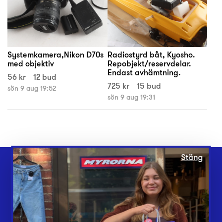
Systemkamera,Nikon D70s
Radiostyrd båt, Kyosho.
med objektiv
Repobjekt/reservdelar.
Endast avhämtning.
56 kr
12 bud
725 kr
15 bud
sön 9 aug 19:52
sön 9 aug 19:31
Stäng
Webbshop
Butiker
Lämna in