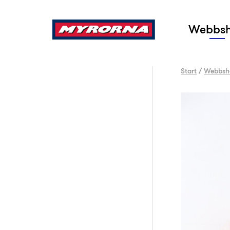
Sök
Webbs
Start
/
Webbsh