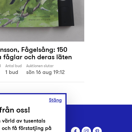
onsson, Fågelsång: 150
a fåglar och deras läten
d
Antal bud
Auktionen slutar
1 bud
sön 16 aug 19:12
Stäng
från oss!
 värld av tusentals
 och få förstatjing på