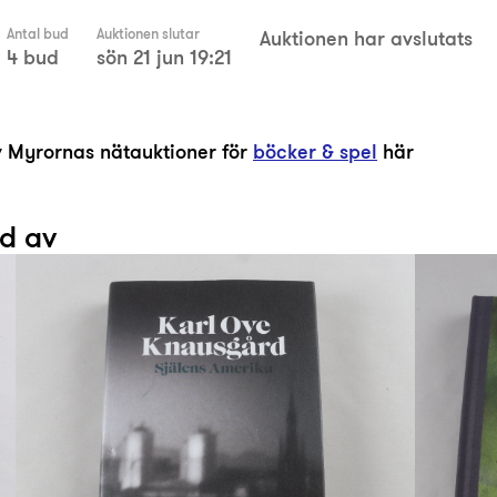
Antal bud
Auktionen slutar
Auktionen har avslutats
4 bud
sön 21 jun 19:21
av Myrornas nätauktioner för
böcker & spel
här
ad av