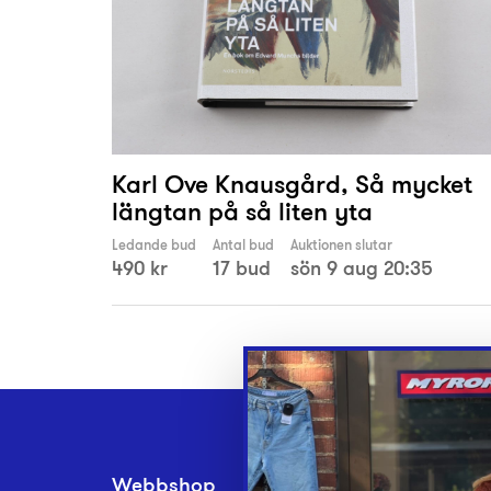
Karl Ove Knausgård, Så mycket
längtan på så liten yta
Ledande bud
Antal bud
Auktionen slutar
490 kr
17 bud
sön 9 aug 20:35
Webbshop
Inlämningsplatse