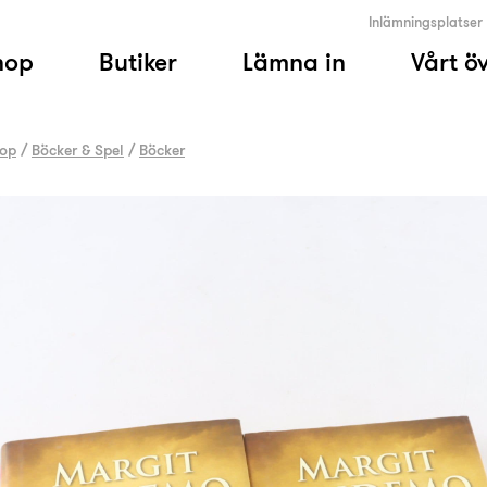
Inlämningsplatser
hop
Butiker
Lämna in
Vårt ö
op
/
Böcker & Spel
/
Böcker