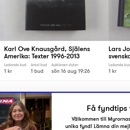
Karl Ove Knausgård, Själens
Lars J
Amerika: Texter 1996-2013
svensk
Ledande bud
Antal bud
Auktionen slutar
Ledande bu
1 kr
1 bud
sön 16 aug 19:26
1 kr
Få fyndtips 
Välkommen till Myrornas
unika fynd! Lämna din mejl
r