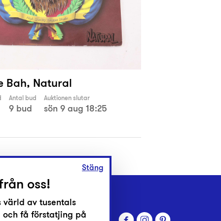
e Bah, Natural
d
Antal bud
Auktionen slutar
9 bud
sön 9 aug 18:25
Stäng
från oss!
 värld av tusentals
 och få förstatjing på