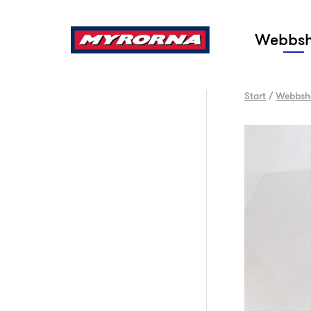
Sök
Webbs
Start
/
Webbsh