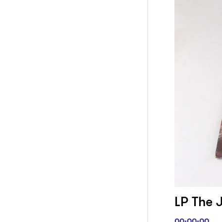
LP The 
00:00:00