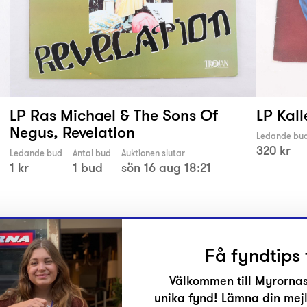
LP Ras Michael & The Sons Of
LP Kall
Negus, Revelation
Ledande bu
320 kr
Ledande bud
Antal bud
Auktionen slutar
1 kr
1 bud
sön 16 aug 18:21
Få fyndtips 
Välkommen till Myrornas
unika fynd! Lämna din mejl
r