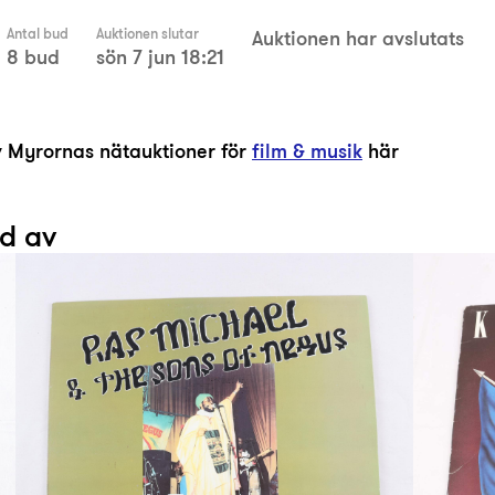
Antal bud
Auktionen slutar
Auktionen har avslutats
8 bud
sön 7 jun 18:21
av Myrornas nätauktioner för
film & musik
här
ad av