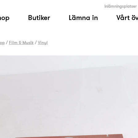
Inlämningsplatser
hop
Butiker
Lämna in
Vårt ö
op
/
Film & Musik
/
Vinyl