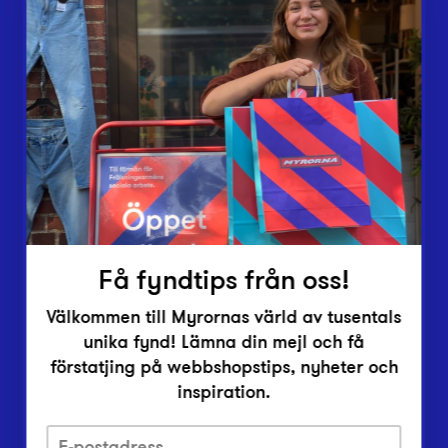
Webbshop
Butiker
Lämna in
Vårt överskott
Inlämningsplatser
Om Myrorna
Lediga jobb
Pressrum
Kontakt
Få fyndtips från oss!
Välkommen till Myrornas värld av tusentals
unika fynd! Lämna din mejl och få
förstatjing på webbshopstips, nyheter och
inspiration.