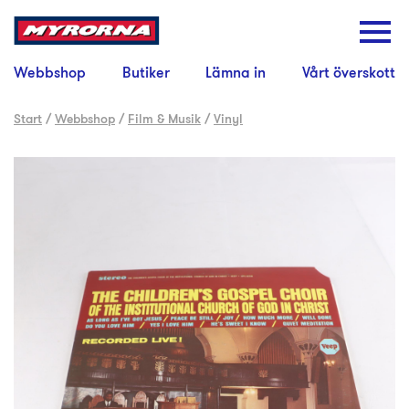
Webbshop
Butiker
Lämna in
Vårt överskott
Start
/
Webbshop
/
Film & Musik
/
Vinyl