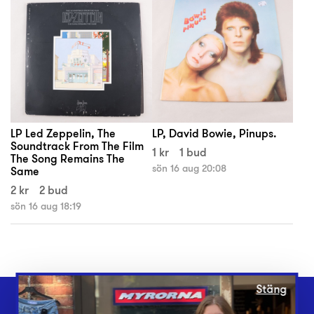
LP Led Zeppelin, The
LP, David Bowie, Pinups.
Soundtrack From The Film
1 kr
1 bud
The Song Remains The
sön 16 aug 20:08
Same
2 kr
2 bud
sön 16 aug 18:19
Stäng