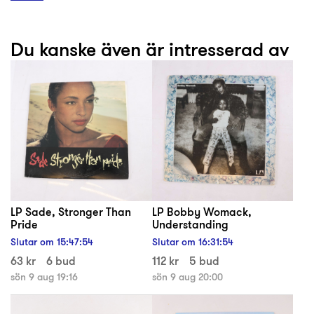
Du kanske även är intresserad av
LP Sade, Stronger Than
LP Bobby Womack,
Pride
Understanding
Slutar om
15
:
47
:
54
Slutar om
16
:
31
:
54
63 kr
6 bud
112 kr
5 bud
sön 9 aug 19:16
sön 9 aug 20:00