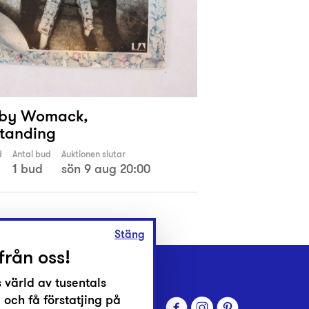
bby Womack,
tanding
d
Antal bud
Auktionen slutar
1 bud
sön 9 aug 20:00
Stäng
från oss!
 värld av tusentals
 och få förstatjing på