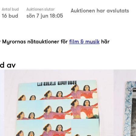
Antal bud
Auktionen slutar
Auktionen har avslutats
16 bud
sön 7 jun 18:05
av Myrornas nätauktioner för
film & musik
här
ad av