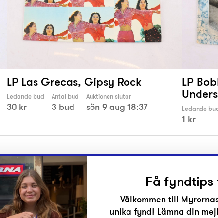
LP Las Grecas, Gipsy Rock
LP Bo
Unders
Ledande bud
Antal bud
Auktionen slutar
30 kr
3 bud
sön 9 aug 18:37
Ledande bu
1 kr
Få fyndtips 
Välkommen till Myrornas
unika fynd! Lämna din mejl
r