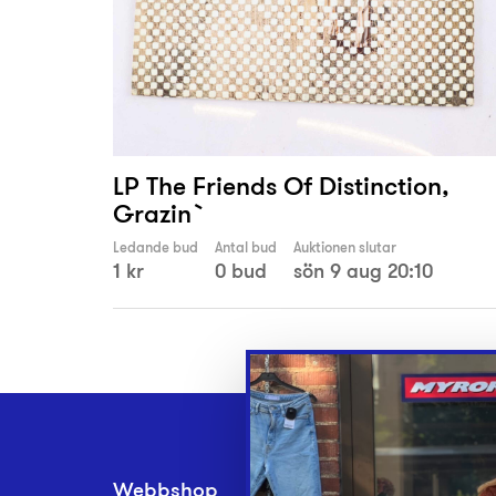
LP The Friends Of Distinction,
Grazin`
Ledande bud
Antal bud
Auktionen slutar
1 kr
0 bud
sön 9 aug 20:10
Webbshop
Inlämningsplatse