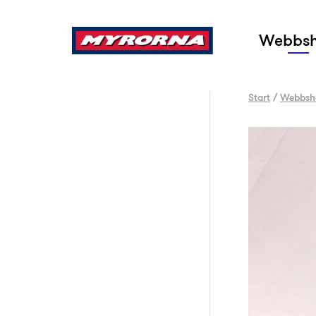
Sök
Webbs
Start
/
Webbsh