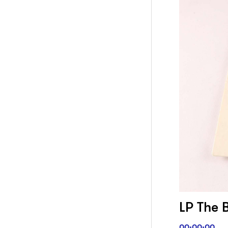
LP The B
00:00:00