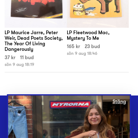
LP Maurice Jarre, Peter
LP Fleetwood Mac,
Weir, Dead Poets Society,
Mystery To Me
The Year Of Living
165 kr
23 bud
Dangerously
sön 9 aug 18:46
37 kr
11 bud
sön 9 aug 18:19
Stäng
Webbshop
Butiker
Lämna in