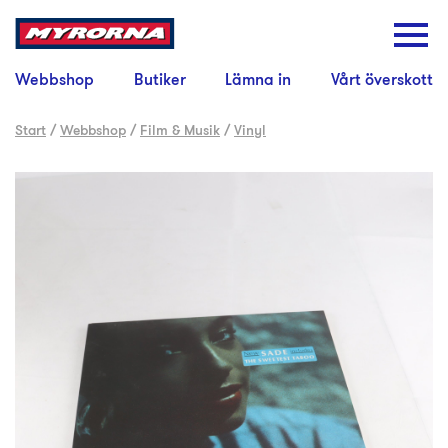
Webbshop
Butiker
Lämna in
Vårt överskott
Start
/
Webbshop
/
Film & Musik
/
Vinyl