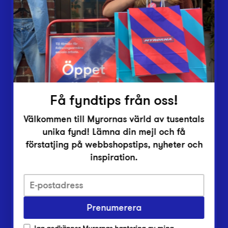
Vårt överskott
Inlämningsplatser
Om Myrorna
Lediga jobb
Pressrum
Kontakt
Få fyndtips från oss!
Välkommen till Myrornas värld av tusentals
unika fynd! Lämna din mejl och få
förstatjing på webbshopstips, nyheter och
inspiration.
Integritetsskyddspolicy
Prenumerera
Har du frågor om onlineköp, leverans eller retur?
Vanliga frågor om vår webbshop