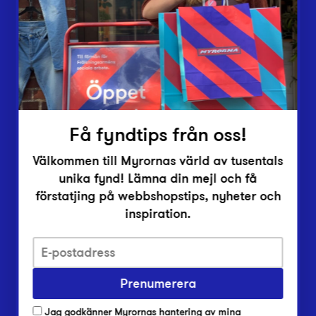
Vårt överskott
Inlämningsplatser
Om Myrorna
Lediga jobb
Pressrum
Kontakt
Få fyndtips från oss!
Välkommen till Myrornas värld av tusentals
unika fynd! Lämna din mejl och få
förstatjing på webbshopstips, nyheter och
inspiration.
Integritetsskyddspolicy
Prenumerera
Har du frågor om onlineköp, leverans eller retur?
Vanliga frågor om vår webbshop
Jag godkänner Myrornas hantering av mina
Har du frågor om vår verksamhet?