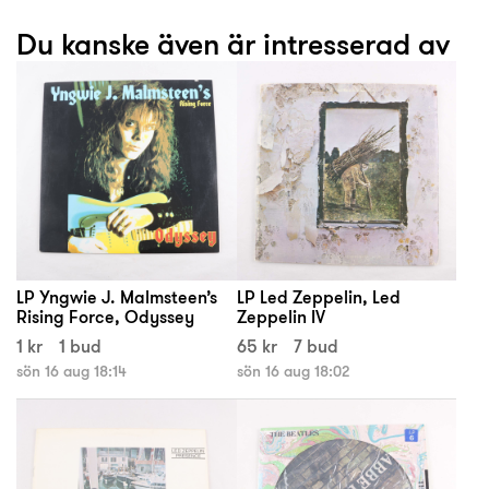
Du kanske även är intresserad av
LP Yngwie J. Malmsteen’s
LP Led Zeppelin, Led
Rising Force, Odyssey
Zeppelin IV
1 kr
1 bud
65 kr
7 bud
sön 16 aug 18:14
sön 16 aug 18:02