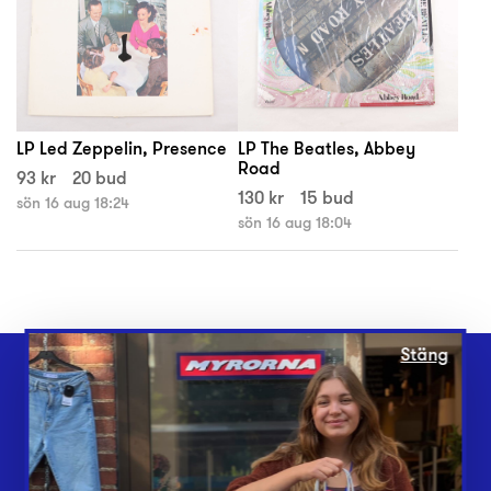
LP Led Zeppelin, Presence
LP The Beatles, Abbey
Road
93 kr
20 bud
130 kr
15 bud
sön 16 aug 18:24
sön 16 aug 18:04
Stäng
Webbshop
Butiker
Lämna in