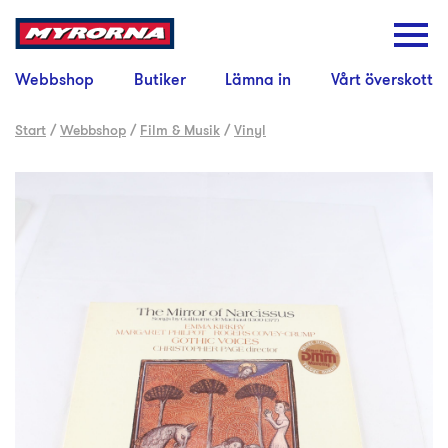
Webbshop
Butiker
Lämna in
Vårt överskott
Start
/
Webbshop
/
Film & Musik
/
Vinyl