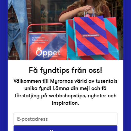
Lämna in
Vårt överskott
Inlämningsplatser
Om Myrorna
Lediga jobb
Pressrum
Kontakt
Få fyndtips från oss!
Välkommen till Myrornas värld av tusentals
unika fynd! Lämna din mejl och få
förstatjing på webbshopstips, nyheter och
inspiration.
Integritetsskyddspolicy