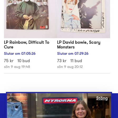
LP Rainbow, Difficult To
LP David bowie, Scary
Cure
Monsters
Slutar om
07
:
05
:
25
Slutar om
07
:
29
:
25
75 kr
10 bud
73 kr
11 bud
sön 9 aug 19:48
sön 9 aug 20:12
Stäng
Webbshop
Butiker