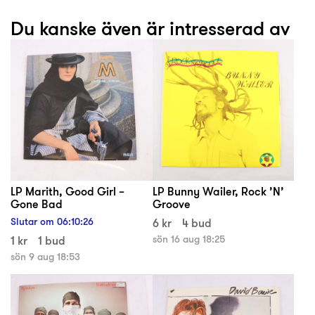
Du kanske även är intresserad av
LP Marith, Good Girl –
LP Bunny Wailer, Rock ’N’
Gone Bad
Groove
Slutar om
06
:
10
:
25
6 kr
4 bud
1 kr
1 bud
sön 16 aug 18:25
sön 9 aug 18:53