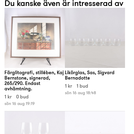
Du kanske även är intresserad av
Färglitografi, stillében, Kaj
Likörglas, Sas, Sigvard
Bernstone, signerad,
Bernadotte
265/290. Endast
1 kr
1 bud
avhämtning.
sön 16 aug 18:48
1 kr
0 bud
sön 16 aug 19:19