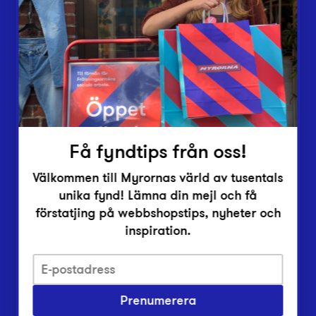
Lämna in
Vårt överskott
Inlämningsplatser
Om Myrorna
Lediga jobb
Pressrum
Kontakt
Få fyndtips från oss!
Välkommen till Myrornas värld av tusentals
unika fynd! Lämna din mejl och få
förstatjing på webbshopstips, nyheter och
inspiration.
Integritetsskyddspolicy
Prenumerera
Har du frågor om onlineköp, leverans eller retur?
Vanliga frågor om vår webbshop