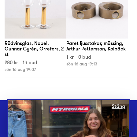
Rödvinsglas, Nobel,
Paret ljusstakar, mässing,
Gunnar Cyrén, Orrefors, 2
Arthur Pettersson, Kolbäck
st
1 kr
0 bud
280 kr
14 bud
sön 16 aug 19:13
sön 16 aug 19:07
Stäng
Webbshop
Butiker