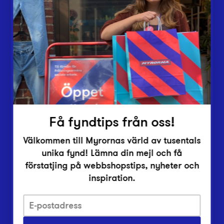
Butiker
Lämna in
Vårt överskott
Inlämningsplatser
Om Myrorna
Lediga jobb
Pressrum
Kontakt
Få fyndtips från oss!
Välkommen till Myrornas värld av tusentals
unika fynd! Lämna din mejl och få
förstatjing på webbshopstips, nyheter och
inspiration.
Integritetsskyddspolicy