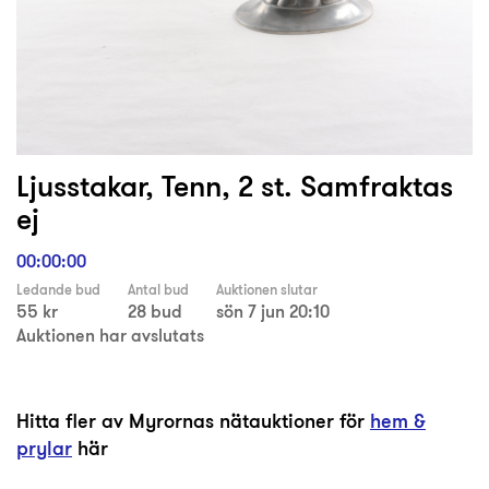
Ljusstakar, Tenn, 2 st. Samfraktas
ej
00:00:00
Ledande bud
Antal bud
Auktionen slutar
55 kr
28 bud
sön 7 jun 20:10
Auktionen har avslutats
Hitta fler av Myrornas nätauktioner för
hem &
prylar
här