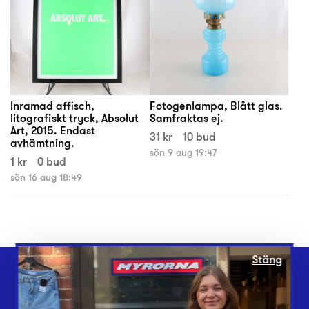
Inramad affisch,
Fotogenlampa, Blått glas.
litografiskt tryck, Absolut
Samfraktas ej.
Art, 2015. Endast
31 kr
10 bud
avhämtning.
sön 9 aug 19:47
1 kr
0 bud
sön 16 aug 18:49
Stäng
Webbshop