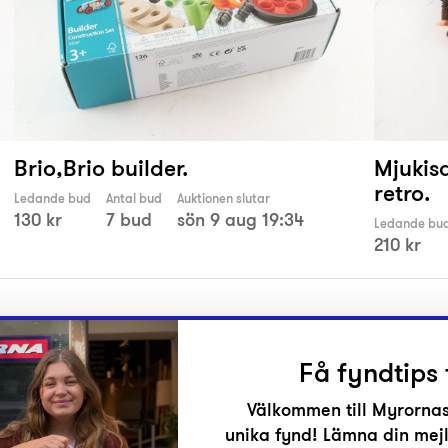
Brio,Brio builder.
Mjukisd
retro.
Ledande bud
Antal bud
Auktionen slutar
130 kr
7 bud
sön 9 aug 19:34
Ledande bu
210 kr
Få fyndtips 
Välkommen till Myrornas
unika fynd! Lämna din mejl
r