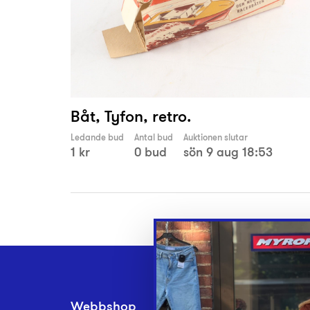
Båt, Tyfon, retro.
Ledande bud
Antal bud
Auktionen slutar
1 kr
0 bud
sön 9 aug 18:53
Webbshop
Inlämningsplatse