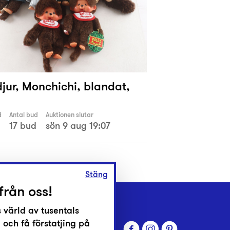
jur, Monchichi, blandat,
d
Antal bud
Auktionen slutar
17 bud
sön 9 aug 19:07
Stäng
från oss!
 värld av tusentals
 och få förstatjing på