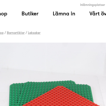
Inlämningsplatser
hop
Butiker
Lämna in
Vårt ö
op
/
Barnartiklar
/
Leksaker