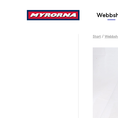
Sök
Webbs
Start
/
Webbsh