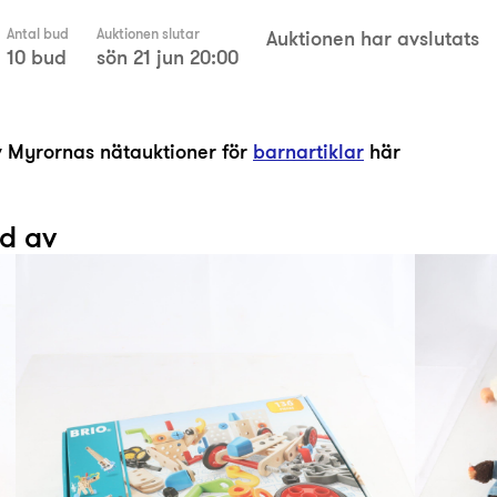
Antal bud
Auktionen slutar
Auktionen har avslutats
10 bud
sön 21 jun 20:00
av Myrornas nätauktioner för
barnartiklar
här
ad av