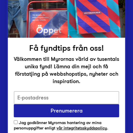
Inlämningsplatser
Om Myrorna
Lediga jobb
Pressrum
Kontakt
Få fyndtips från oss!
Välkommen till Myrornas värld av tusentals
unika fynd! Lämna din mejl och få
förstatjing på webbshopstips, nyheter och
inspiration.
Integritetsskyddspolicy
Prenumerera
Har du frågor om onlineköp, leverans eller retur?
Vanliga frågor om vår webbshop
Jag godkänner Myrornas hantering av mina
Har du frågor om vår verksamhet?
personuppgifter enligt
vår integritetsskyddspolicy
.
Vanliga frågor om Myrorna