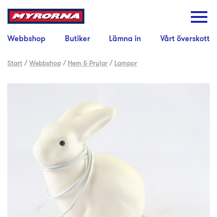
Webbshop
Butiker
Lämna in
Vårt överskott
Start
/
Webbshop
/
Hem & Prylar
/
Lampor