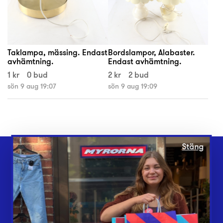
Taklampa, mässing. Endast
Bordslampor, Alabaster.
avhämtning.
Endast avhämtning.
1 kr
0 bud
2 kr
2 bud
sön 9 aug 19:07
sön 9 aug 19:09
Stäng
Webbshop
Butiker
Lämna in
Vårt överskott