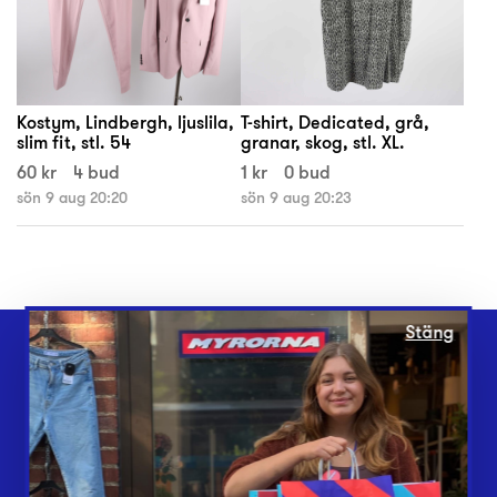
Kostym, Lindbergh, ljuslila,
T-shirt, Dedicated, grå,
slim fit, stl. 54
granar, skog, stl. XL.
60 kr
4 bud
1 kr
0 bud
sön 9 aug 20:20
sön 9 aug 20:23
Stäng
Webbshop
Butiker
Lämna in
Vårt överskott