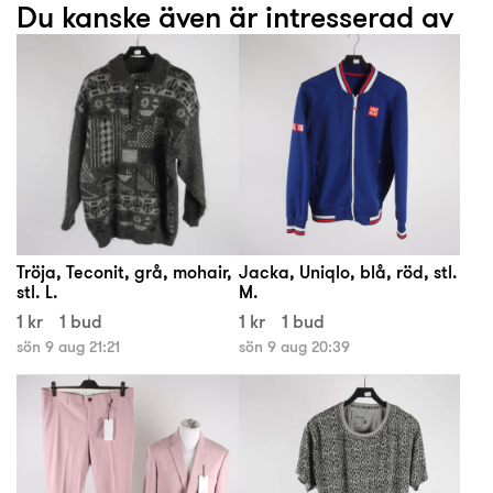
Du kanske även är intresserad av
Tröja, Teconit, grå, mohair,
Jacka, Uniqlo, blå, röd, stl.
stl. L.
M.
1 kr
1 bud
1 kr
1 bud
sön 9 aug 21:21
sön 9 aug 20:39