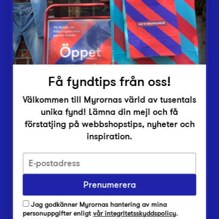
Inlämningsplatser
Om Myrorna
Lediga jobb
Pressrum
Kontakt
Få fyndtips från oss!
Välkommen till Myrornas värld av tusentals
unika fynd! Lämna din mejl och få
förstatjing på webbshopstips, nyheter och
inspiration.
Integritetsskyddspolicy
Prenumerera
Har du frågor om onlineköp, leverans eller retur?
Vanliga frågor om vår webbshop
Jag godkänner Myrornas hantering av mina
Har du frågor om vår verksamhet?
personuppgifter enligt
vår integritetsskyddspolicy
.
Vanliga frågor om Myrorna