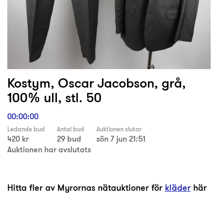
Kostym, Oscar Jacobson, grå,
100% ull, stl. 50
00:00:00
Ledande bud
Antal bud
Auktionen slutar
420 kr
29 bud
sön 7 jun 21:51
Auktionen har avslutats
Hitta fler av Myrornas nätauktioner för
kläder
här