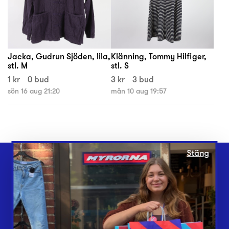
Jacka, Gudrun Sjöden, lila,
Klänning, Tommy Hilfiger,
stl. M
stl. S
1 kr
0 bud
3 kr
3 bud
sön 16 aug 21:20
mån 10 aug 19:57
Stäng
Webbshop
Butiker
Lämna in
Vårt överskott