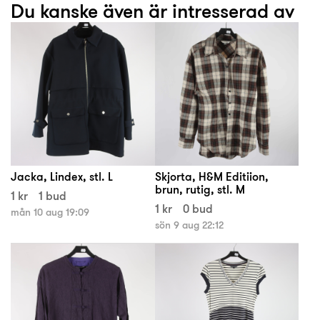
Du kanske även är intresserad av
Jacka, Lindex, stl. L
Skjorta, H&M Editiion,
brun, rutig, stl. M
1 kr
1 bud
1 kr
0 bud
mån 10 aug 19:09
sön 9 aug 22:12