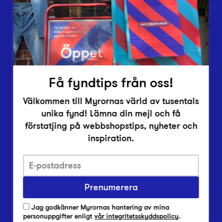
Inlämningsplatser
Om Myrorna
Lediga jobb
Pressrum
Kontakt
Få fyndtips från oss!
Välkommen till Myrornas värld av tusentals
unika fynd! Lämna din mejl och få
förstatjing på webbshopstips, nyheter och
inspiration.
Integritetsskyddspolicy
Prenumerera
Har du frågor om onlineköp, leverans eller retur?
Vanliga frågor om vår webbshop
Jag godkänner Myrornas hantering av mina
Har du frågor om vår verksamhet?
personuppgifter enligt
vår integritetsskyddspolicy
.
Vanliga frågor om Myrorna