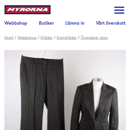
Webbshop
Butiker
Lämna in
Vårt överskott
Start
/
Webbshop
/
Kläder
/
Damkläder
/
Överdelar dam