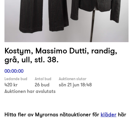
Kostym, Massimo Dutti, randig,
grå, ull, stl. 38.
00:00:00
Ledande bud
Antal bud
Auktionen slutar
420 kr
26 bud
sön 21 jun 18:48
Auktionen har avslutats
Hitta fler av Myrornas nätauktioner för
kläder
här