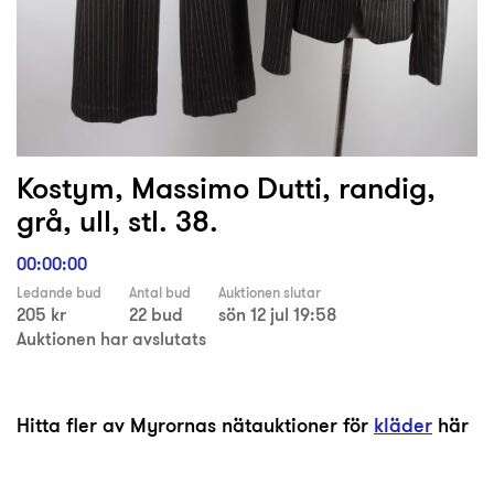
Kostym, Massimo Dutti, randig,
grå, ull, stl. 38.
00:00:00
Ledande bud
Antal bud
Auktionen slutar
205 kr
22 bud
sön 12 jul 19:58
Auktionen har avslutats
Hitta fler av Myrornas nätauktioner för
kläder
här