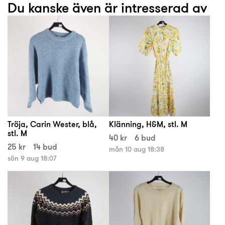
Du kanske även är intresserad av
Tröja, Carin Wester, blå,
Klänning, H&M, stl. M
stl. M
40 kr
6 bud
25 kr
14 bud
mån 10 aug 18:38
sön 9 aug 18:07