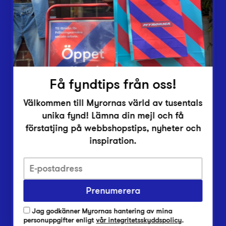
Inlämningsplatser
Om Myrorna
Lediga jobb
Pressrum
Kontakt
Få fyndtips från oss!
Välkommen till Myrornas värld av tusentals
unika fynd! Lämna din mejl och få
förstatjing på webbshopstips, nyheter och
inspiration.
Integritetsskyddspolicy
Prenumerera
Har du frågor om onlineköp, leverans eller retur?
Vanliga frågor om vår webbshop
Jag godkänner Myrornas hantering av mina
Har du frågor om vår verksamhet?
personuppgifter enligt
vår integritetsskyddspolicy
.
Vanliga frågor om Myrorna