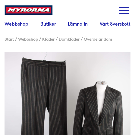
Webbshop
Butiker
Lämna in
Vårt överskott
Start
/
Webbshop
/
Kläder
/
Damkläder
/
Överdelar dam