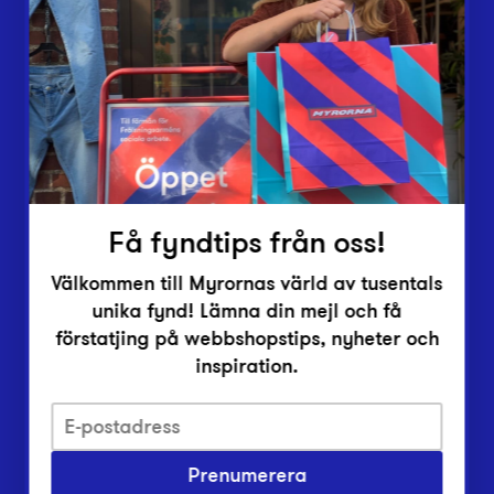
Lämna in
Vårt överskott
Inlämningsplatser
Om Myrorna
Lediga jobb
Pressrum
Kontakt
Få fyndtips från oss!
Välkommen till Myrornas värld av tusentals
unika fynd! Lämna din mejl och få
förstatjing på webbshopstips, nyheter och
inspiration.
Integritetsskyddspolicy
Prenumerera
Har du frågor om onlineköp, leverans eller retur?
Vanliga frågor om vår webbshop