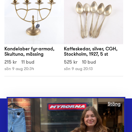
Kandelaber fyr-armad,
Kaffeskedar, silver, CGH,
Skultuna, mässing
Stockholm, 1927, 5 st
215 kr
11 bud
525 kr
10 bud
sön 9 aug 20:34
sön 9 aug 20:13
Stäng
Webbshop
Butiker