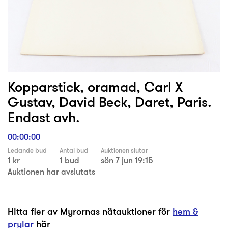
Kopparstick, oramad, Carl X
Gustav, David Beck, Daret, Paris.
Endast avh.
00:00:00
Ledande bud
Antal bud
Auktionen slutar
1 kr
1 bud
sön 7 jun 19:15
Auktionen har avslutats
Hitta fler av Myrornas nätauktioner för
hem &
prylar
här