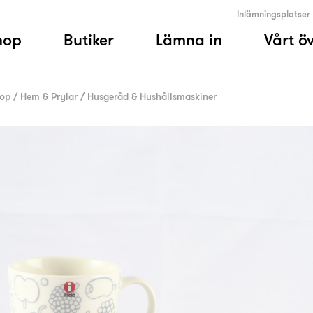
Inlämningsplatser
hop
Butiker
Lämna in
Vårt ö
op
/
Hem & Prylar
/
Husgeråd & Hushållsmaskiner