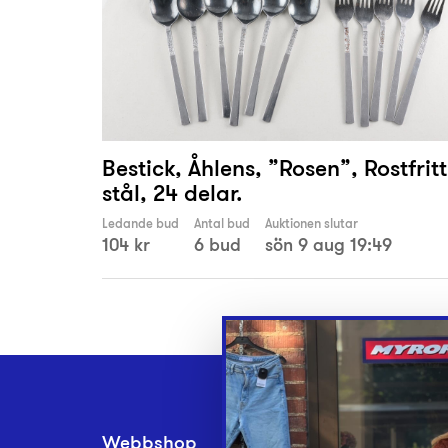
Bestick, Åhlens, ”Rosen”, Rostfritt
stål, 24 delar.
Ledande bud
Antal bud
Auktionen slutar
104 kr
6 bud
sön 9 aug 19:49
Webbshop
Inlämningsplatse