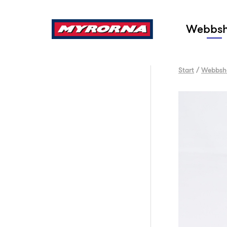
Sök
Webbs
Start
/
Webbsh