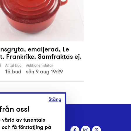
rnsgryta, emaljerad, Le
, Frankrike. Samfraktas ej.
d
Antal bud
Auktionen slutar
15 bud
sön 9 aug 19:29
Stäng
från oss!
 värld av tusentals
 och få förstatjing på