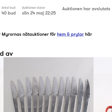
Antal bud
Auktionen slutar
Auktionen har avslutats
40 bud
sön 24 maj 22:25
av Myrornas nätauktioner för
hem & prylar
här
ad av