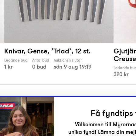
Knivar, Gense, ’Triad’, 12 st.
Gjutjä
Creuset
Ledande bud
Antal bud
Auktionen slutar
1 kr
0 bud
sön 9 aug 19:19
Ledande bu
320 kr
Få fyndtips 
Välkommen till Myrornas
unika fynd! Lämna din mejl
r