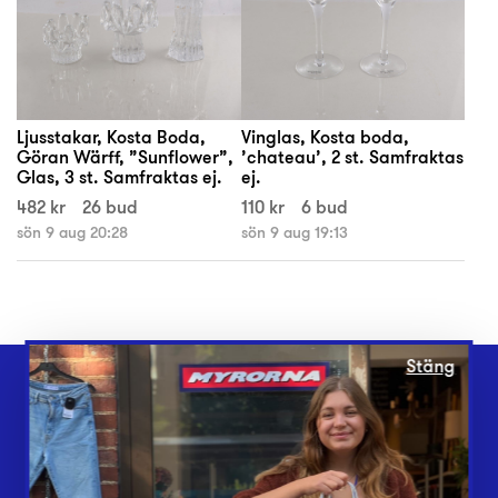
Ljusstakar, Kosta Boda,
Vinglas, Kosta boda,
Göran Wärff, ”Sunflower”,
’chateau’, 2 st. Samfraktas
Glas, 3 st. Samfraktas ej.
ej.
482 kr
26 bud
110 kr
6 bud
sön 9 aug 20:28
sön 9 aug 19:13
Stäng
Webbshop
Butiker
Lämna in