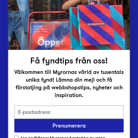
Vårt överskott
Inlämningsplatser
Om Myrorna
Lediga jobb
Pressrum
Kontakt
Få fyndtips från oss!
Välkommen till Myrornas värld av tusentals
unika fynd! Lämna din mejl och få
förstatjing på webbshopstips, nyheter och
inspiration.
Integritetsskyddspolicy
Prenumerera
Har du frågor om onlineköp, leverans eller retur?
Vanliga frågor om vår webbshop