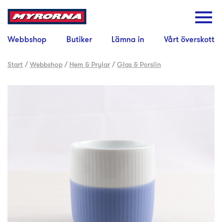
Webbshop
Butiker
Lämna in
Vårt överskott
Start
/
Webbshop
/
Hem & Prylar
/
Glas & Porslin