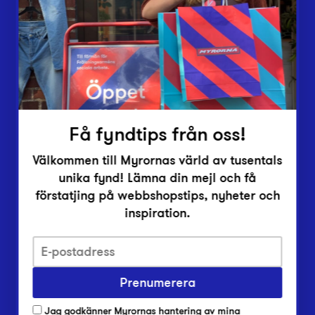
Vårt överskott
Inlämningsplatser
Om Myrorna
Lediga jobb
Pressrum
Kontakt
Få fyndtips från oss!
Välkommen till Myrornas värld av tusentals
unika fynd! Lämna din mejl och få
förstatjing på webbshopstips, nyheter och
inspiration.
Integritetsskyddspolicy
Prenumerera
Har du frågor om onlineköp, leverans eller retur?
Vanliga frågor om vår webbshop
Jag godkänner Myrornas hantering av mina
Har du frågor om vår verksamhet?