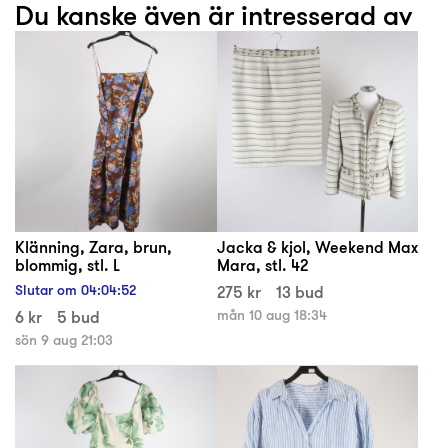
Du kanske även är intresserad av
Klänning, Zara, brun,
Jacka & kjol, Weekend Max
blommig, stl. L
Mara, stl. 42
Slutar om
04
:
04
:
52
275 kr
13 bud
6 kr
5 bud
mån 10 aug 18:34
sön 9 aug 21:03