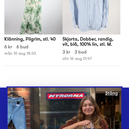
Klänning, Pilgrim, stl. 40
Skjorta, Dobber, randig,
vit, blå, 100% lin, stl. M.
6 kr
6 bud
3 kr
3 bud
mån 10 aug 18:33
sön 16 aug 21:47
Stäng
Webbshop
Butiker
Lämna in