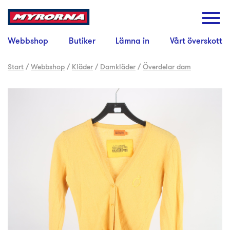
Webbshop
Butiker
Lämna in
Vårt överskott
Start
/
Webbshop
/
Kläder
/
Damkläder
/
Överdelar dam