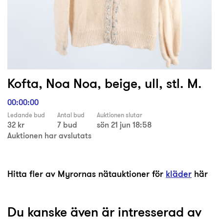
Kofta, Noa Noa, beige, ull, stl. M.
00:00:00
Ledande bud
Antal bud
Auktionen slutar
32 kr
7 bud
sön 21 jun 18:58
Auktionen har avslutats
Hitta fler av Myrornas nätauktioner för
kläder
här
Du kanske även är intresserad av