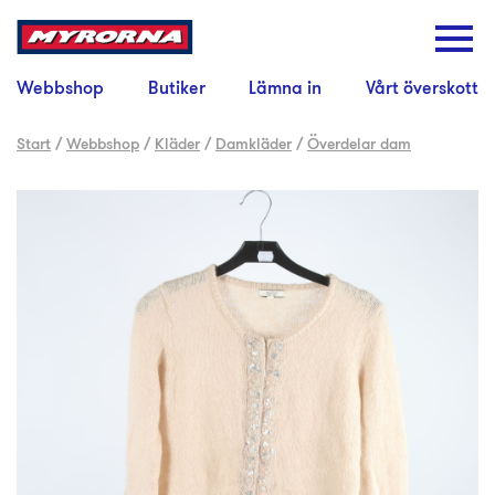
Webbshop
Butiker
Lämna in
Vårt överskott
Start
/
Webbshop
/
Kläder
/
Damkläder
/
Överdelar dam