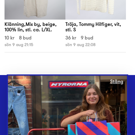
Klänning,Mix by, beige,
Tröja, Tommy Hilfiger, vit,
100% lin, stl. ca. L/XL.
stl. S
10 kr
8 bud
36 kr
9 bud
sön 9 aug 21:15
sön 9 aug 22:08
Stäng
Webbshop
Butiker
Lämna in
Vårt överskott