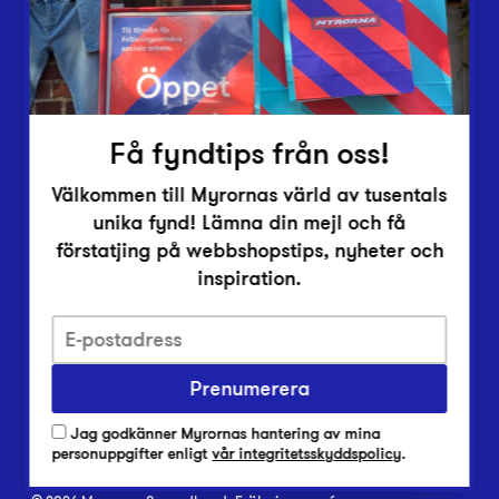
Inlämningsplatser
Om Myrorna
Lediga jobb
Pressrum
Kontakt
Få fyndtips från oss!
Välkommen till Myrornas värld av tusentals
unika fynd! Lämna din mejl och få
förstatjing på webbshopstips, nyheter och
inspiration.
Integritetsskyddspolicy
Prenumerera
Har du frågor om onlineköp, leverans eller retur?
Vanliga frågor om vår webbshop
Jag godkänner Myrornas hantering av mina
Har du frågor om vår verksamhet?
personuppgifter enligt
vår integritetsskyddspolicy
.
Vanliga frågor om Myrorna