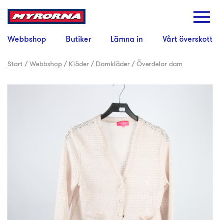
Webbshop
Butiker
Lämna in
Vårt överskott
Start
/
Webbshop
/
Kläder
/
Damkläder
/
Överdelar dam