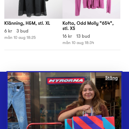
Klänning, H&M, stl. XL
Kofta, Odd Molly ”654”,
stl. XS
6 kr
3 bud
16 kr
13 bud
mån 10 aug 18:25
mån 10 aug 18:34
Stäng
Webbshop
Butiker
Lämna in
Vårt överskott