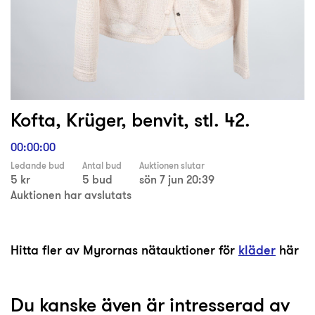
Kofta, Krüger, benvit, stl. 42.
00:00:00
Ledande bud
Antal bud
Auktionen slutar
5 kr
5 bud
sön 7 jun 20:39
Auktionen har avslutats
Hitta fler av Myrornas nätauktioner för
kläder
här
Du kanske även är intresserad av