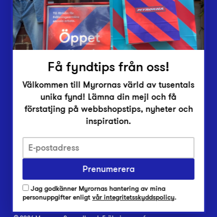
Inlämningsplatser
Om Myrorna
Lediga jobb
Pressrum
Kontakt
Få fyndtips från oss!
Välkommen till Myrornas värld av tusentals
unika fynd! Lämna din mejl och få
förstatjing på webbshopstips, nyheter och
inspiration.
Integritetsskyddspolicy
Prenumerera
Har du frågor om onlineköp, leverans eller retur?
Vanliga frågor om vår webbshop
Jag godkänner Myrornas hantering av mina
Har du frågor om vår verksamhet?
personuppgifter enligt
vår integritetsskyddspolicy
.
Vanliga frågor om Myrorna