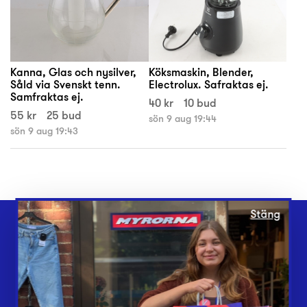
Kanna, Glas och nysilver,
Köksmaskin, Blender,
Såld via Svenskt tenn.
Electrolux. Safraktas ej.
Samfraktas ej.
40 kr
10 bud
55 kr
25 bud
sön 9 aug 19:44
sön 9 aug 19:43
Stäng
Webbshop
Butiker
Lämna in