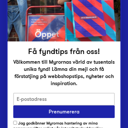
Vårt överskott
Inlämningsplatser
Om Myrorna
Lediga jobb
Pressrum
Kontakt
Få fyndtips från oss!
Välkommen till Myrornas värld av tusentals
unika fynd! Lämna din mejl och få
förstatjing på webbshopstips, nyheter och
inspiration.
Integritetsskyddspolicy
Prenumerera
Har du frågor om onlineköp, leverans eller retur?
Vanliga frågor om vår webbshop
Jag godkänner Myrornas hantering av mina
Har du frågor om vår verksamhet?