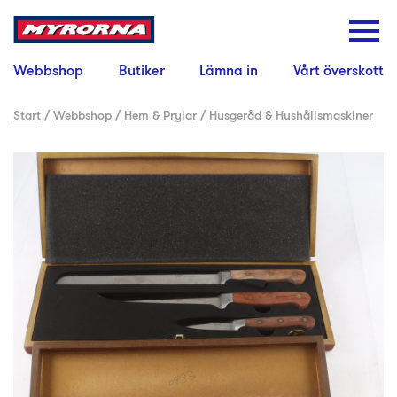
Webbshop
Butiker
Lämna in
Vårt överskott
Start
/
Webbshop
/
Hem & Prylar
/
Husgeråd & Hushållsmaskiner