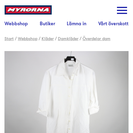
Webbshop
Butiker
Lämna in
Vårt överskott
Start
/
Webbshop
/
Kläder
/
Damkläder
/
Överdelar dam