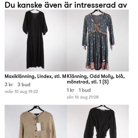
Du kanske även är intresserad av
Maxiklänning, Lindex, stl. M
Klänning, Odd Molly, blå,
mönstrad, stl. 1 (S)
3 kr
3 bud
1 kr
1 bud
mån 10 aug 19:22
sön 16 aug 21:08