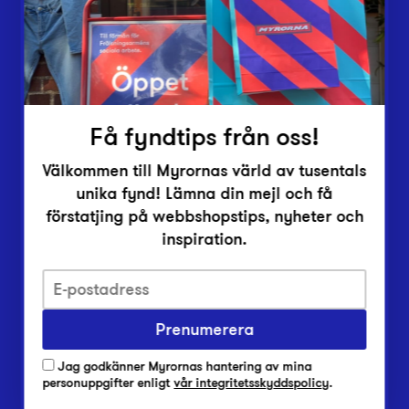
Inlämningsplatser
Om Myrorna
Lediga jobb
Pressrum
Kontakt
Få fyndtips från oss!
Välkommen till Myrornas värld av tusentals
unika fynd! Lämna din mejl och få
förstatjing på webbshopstips, nyheter och
inspiration.
Integritetsskyddspolicy
Prenumerera
Har du frågor om onlineköp, leverans eller retur?
Vanliga frågor om vår webbshop
Jag godkänner Myrornas hantering av mina
Har du frågor om vår verksamhet?
personuppgifter enligt
vår integritetsskyddspolicy
.
Vanliga frågor om Myrorna