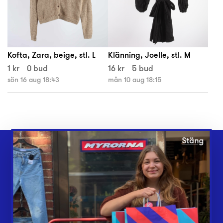
Kofta, Zara, beige, stl. L
Klänning, Joelle, stl. M
1 kr
0 bud
16 kr
5 bud
sön 16 aug 18:43
mån 10 aug 18:15
Stäng
Webbshop
Butiker
Lämna in
Vårt överskott