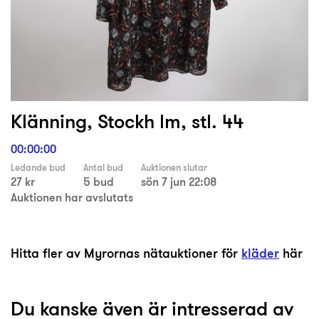
Klänning, Stockh lm, stl. 44
00:00:00
Ledande bud
Antal bud
Auktionen slutar
27 kr
5 bud
sön 7 jun 22:08
Auktionen har avslutats
Hitta fler av Myrornas nätauktioner för
kläder
här
Du kanske även är intresserad av