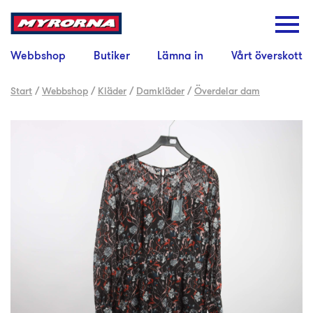
Webbshop
Butiker
Lämna in
Vårt överskott
Start
/
Webbshop
/
Kläder
/
Damkläder
/
Överdelar dam