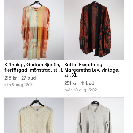
Klänning, Gudrun Sjödén,
Kofta, Escada by
flerfärgad, mönstrad, stl. L
Margaretha Lev, vintage,
stl. XL
215 kr
27 bud
251 kr
11 bud
sön 9 aug 19:17
mån 10 aug 19:02