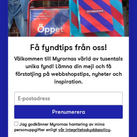
Inlämningsplatser
Om Myrorna
Lediga jobb
Pressrum
Kontakt
Få fyndtips från oss!
Välkommen till Myrornas värld av tusentals
unika fynd! Lämna din mejl och få
förstatjing på webbshopstips, nyheter och
inspiration.
Integritetsskyddspolicy
Prenumerera
Har du frågor om onlineköp, leverans eller retur?
Vanliga frågor om vår webbshop
Jag godkänner Myrornas hantering av mina
Har du frågor om vår verksamhet?
personuppgifter enligt
vår integritetsskyddspolicy
.
Vanliga frågor om Myrorna