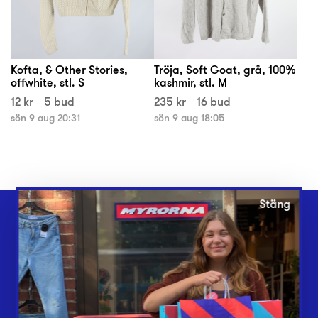
Kofta, & Other Stories,
Tröja, Soft Goat, grå, 100%
offwhite, stl. S
kashmir, stl. M
12 kr
5 bud
235 kr
16 bud
sön 9 aug 20:31
sön 9 aug 18:05
Stäng
Webbshop
Butiker
Lämna in
Vårt överskott