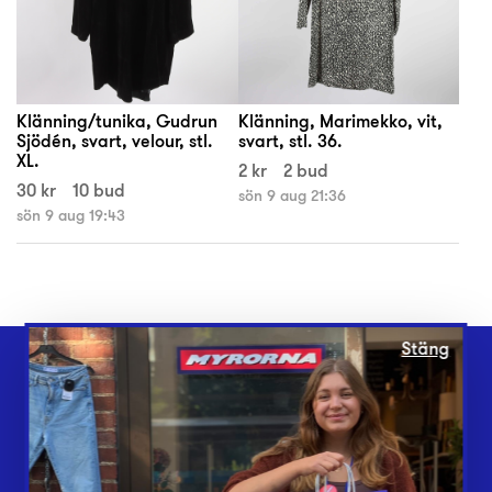
Klänning/tunika, Gudrun
Klänning, Marimekko, vit,
Sjödén, svart, velour, stl.
svart, stl. 36.
XL.
2 kr
2 bud
30 kr
10 bud
sön 9 aug 21:36
sön 9 aug 19:43
Stäng
Webbshop
Butiker
Lämna in