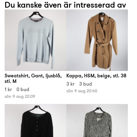
Du kanske även är intresserad av
Sweatshirt, Gant, ljusblå,
Kappa, H&M, beige, stl. 38
stl. M
3 kr
3 bud
1 kr
0 bud
sön 9 aug 20:40
sön 9 aug 22:09