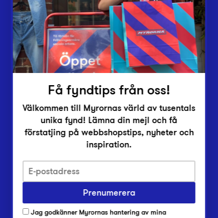
Vårt överskott
Inlämningsplatser
Om Myrorna
Lediga jobb
Pressrum
Kontakt
Få fyndtips från oss!
Välkommen till Myrornas värld av tusentals
unika fynd! Lämna din mejl och få
förstatjing på webbshopstips, nyheter och
inspiration.
Integritetsskyddspolicy
Prenumerera
Har du frågor om onlineköp, leverans eller retur?
Vanliga frågor om vår webbshop
Jag godkänner Myrornas hantering av mina
Har du frågor om vår verksamhet?