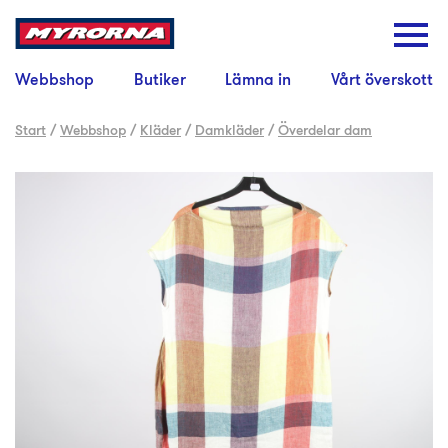
Webbshop
Butiker
Lämna in
Vårt överskott
Start
/
Webbshop
/
Kläder
/
Damkläder
/
Överdelar dam