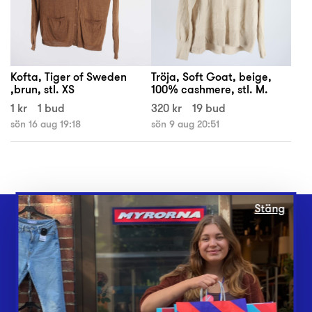
Kofta, Tiger of Sweden
Tröja, Soft Goat, beige,
,brun, stl. XS
100% cashmere, stl. M.
1 kr
1 bud
320 kr
19 bud
sön 16 aug 19:18
sön 9 aug 20:51
Stäng
Webbshop
Butiker
Lämna in
Vårt överskott