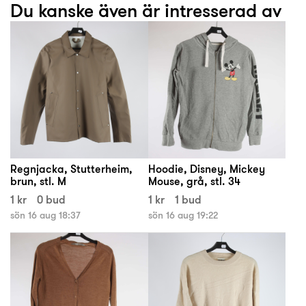
Du kanske även är intresserad av
Regnjacka, Stutterheim,
Hoodie, Disney, Mickey
brun, stl. M
Mouse, grå, stl. 34
1 kr
0 bud
1 kr
1 bud
sön 16 aug 18:37
sön 16 aug 19:22