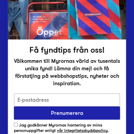
Inlämningsplatser
Om Myrorna
Lediga jobb
Pressrum
Kontakt
Få fyndtips från oss!
Välkommen till Myrornas värld av tusentals
unika fynd! Lämna din mejl och få
förstatjing på webbshopstips, nyheter och
inspiration.
Integritetsskyddspolicy
Prenumerera
Har du frågor om onlineköp, leverans eller retur?
Vanliga frågor om vår webbshop
Jag godkänner Myrornas hantering av mina
Har du frågor om vår verksamhet?
personuppgifter enligt
vår integritetsskyddspolicy
.
Vanliga frågor om Myrorna